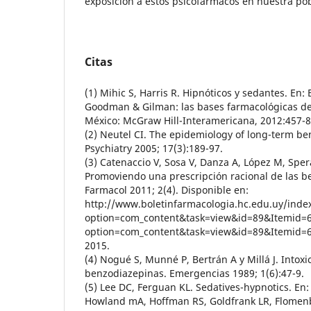
exposición a estos psicofármacos en nuestra pob
Citas
(1) Mihic S, Harris R. Hipnóticos y sedantes. En: 
Goodman & Gilman: las bases farmacológicas de 
México: McGraw Hill-Interamericana, 2012:457-8
(2) Neutel CI. The epidemiology of long-term be
Psychiatry 2005; 17(3):189-97.
(3) Catenaccio V, Sosa V, Danza A, López M, Spe
Promoviendo una prescripción racional de las b
Farmacol 2011; 2(4). Disponible en:
http://www.boletinfarmacologia.hc.edu.uy/inde
option=com_content&task=view&id=89&Itemid=60
option=com_content&task=view&id=89&Itemid=60
2015.
(4) Nogué S, Munné P, Bertrán A y Millá J. Intox
benzodiazepinas. Emergencias 1989; 1(6):47-9.
(5) Lee DC, Ferguan KL. Sedatives-hypnotics. En:
Howland mA, Hoffman RS, Goldfrank LR, Flomenb