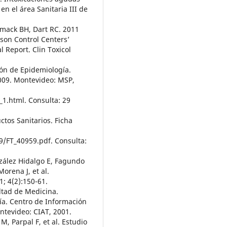
en el área Sanitaria III de
umack BH, Dart RC. 2011
ison Control Centers’
 Report. Clin Toxicol
ión de Epidemiología.
009. Montevideo: MSP,
1.html. Consulta: 29
tos Sanitarios. Ficha
/FT_40959.pdf. Consulta:
zález Hidalgo E, Fagundo
orena J, et al.
; 4(2):150-61.
ltad de Medicina.
ía. Centro de Información
ntevideo: CIAT, 2001.
, Parpal F, et al. Estudio