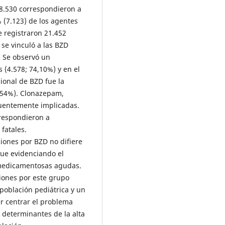
18.530 correspondieron a
(7.123) de los agentes
e registraron 21.452
 se vinculó a las BZD
. Se observó un
 (4.578; 74,10%) y en el
ional de BZD fue la
9,54%). Clonazepam,
uentemente implicadas.
rrespondieron a
 fatales.
ciones por BZD no difiere
gue evidenciando el
 medicamentosas agudas.
iones por este grupo
 población pediátrica y un
r centrar el problema
 determinantes de la alta