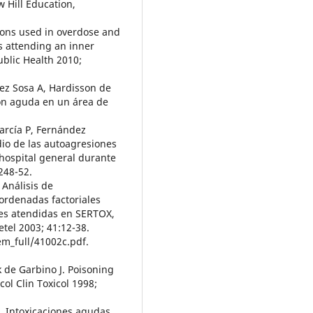
 Hill Education,
tions used in overdose and
s attending an inner
blic Health 2010;
nez Sosa A, Hardisson de
ión aguda en un área de
García P, Fernández
dio de las autoagresiones
ospital general durante
248-52.
 Análisis de
oordenadas factoriales
les atendidas en SERTOX,
etel 2003; 41:12-38.
em_full/41002c.pdf.
 de Garbino J. Poisoning
col Clin Toxicol 1998;
. Intoxicaciones agudas