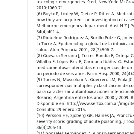
toxicologic emergencies. 9 ed. New York: McGraw
2010:1060-71.
(6) Buykx P, Loxley W, Dietze P, Ritter A. Medica
how they are acquired - an investigation of case
Melbourne emergency department. Aust N Z J Pu
34(4):401-4.
(7) Riquelme Rodríguez A, Burillo Putze G, Jimé
la Torre A. Epidemiología global de la intoxicac
salud. Aten Primaria 2001; 28(7):506-7.
(8) Guevara Serrano J, Torres Bondía F, Ortega 
Villalba E, López Briz E, Carmona Ibáñez G. Estu
medicamentosas atendidas en urgencias de un h
un período de seis años. Farm Hosp 2000; 24(4):
(9) Torres N, Moscoloni N, Guerrero LM, Piola JC.
correspondencias múltiples y clasificación de c
para caracterizar autointoxicaciones intenciona
Rosario, Argentina entre los años 2000 y 2009. R
Disponible en: http://www.sertox.com.ar/img/it
Consulta: 29 enero 2015.
(10) Persson HE, Sjöberg GK, Haines JA, Pronczuk
severity score: grading of acute poisoning. J Toxi
36(3):205-13.
(11) González Fernández D, Alonso-Fernández M