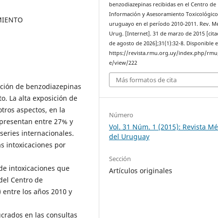
benzodiazepinas recibidas en el Centro de
Información y Asesoramiento Toxicológic
MIENTO
uruguayo en el período 2010-2011. Rev. M
Urug. [Internet]. 31 de marzo de 2015 [cit
de agosto de 2026];31(1):32-8. Disponible e
https://revista.rmu.org.uy/index.php/rmu/
e/view/222
Más formatos de cita
ación de benzodiazepinas
. La alta exposición de
otros aspectos, en la
Número
epresentan entre 27% y
Vol. 31 Núm. 1 (2015): Revista M
series internacionales.
del Uruguay
as intoxicaciones por
Sección
de intoxicaciones que
Artículos originales
del Centro de
 entre los años 2010 y
lucrados en las consultas