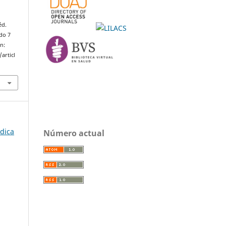
o
éd.
ado 7
n:
articl
édica
Número actual