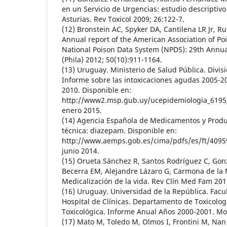
en un Servicio de Urgencias: estudio descriptivo 
Asturias. Rev Toxicol 2009; 26:122-7.
(12) Bronstein AC, Spyker DA, Cantilena LR Jr, R
Annual report of the American Association of Po
National Poison Data System (NPDS): 29th Annual
(Phila) 2012; 50(10):911-1164.
(13) Uruguay. Ministerio de Salud Pública. Divis
Informe sobre las intoxicaciones agudas 2005-2
2010. Disponible en:
http://www2.msp.gub.uy/ucepidemiologia_6195_
enero 2015.
(14) Agencia Española de Medicamentos y Produc
técnica: diazepam. Disponible en:
http://www.aemps.gob.es/cima/pdfs/es/ft/40959
junio 2014.
(15) Orueta Sánchez R, Santos Rodríguez C, Gon
Becerra EM, Alejandre Lázaro G, Carmona de la M
Medicalización de la vida. Rev Clín Med Fam 2011
(16) Uruguay. Universidad de la República. Facu
Hospital de Clínicas. Departamento de Toxicolog
Toxicológica. Informe Anual Años 2000-2001. Mo
(17) Mato M, Toledo M, Olmos I, Frontini M, Nan M