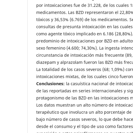
por intoxicaciones fue de 31.228, de los cuales 
medicamentos. Las BZD representaron el 22,80% 
tóxicos y 36,53% (6.769) de los medicamentos. S
consultas de presunta intoxicación en las cuales
como agente tóxico implicado en 6.186 (28,80%)
predominio de intoxicaciones por BZD en adultos
sexo femenino (4.600; 74,30%). La ingesta intenc
circunstancia de intoxicación más frecuente (8
diazepam y alprazolam fueron las BZD más frec
La totalidad de los casos severos (68; 1,09%) co
intoxicaciones mixtas, de los cuales cinco fueron
Conclusiones:
la casuística nacional de intoxica
de las reportadas en series internacionales y si
protagonismo de las BZD en las intoxicaciones
Los datos muestran un alto número de intoxicac
terapéutico que involucra un alto porcentaje de
bajo número de casos severos, lo que debe hace
desde el consumo y el tipo de uso como factores