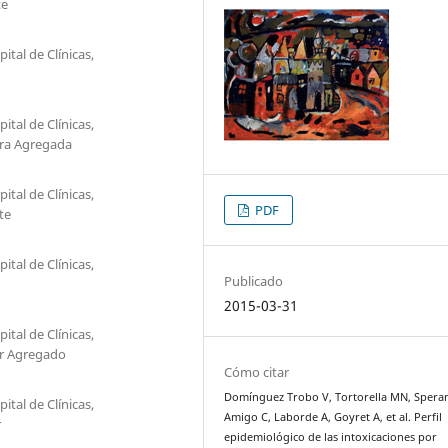
te
ital de Clínicas,
ital de Clínicas,
ora Agregada
ital de Clínicas,
PDF
te
ital de Clínicas,
Publicado
2015-03-31
ital de Clínicas,
or Agregado
Cómo citar
Domínguez Trobo V, Tortorella MN, Spera
ital de Clínicas,
Amigo C, Laborde A, Goyret A, et al. Perfil
r
epidemiológico de las intoxicaciones por