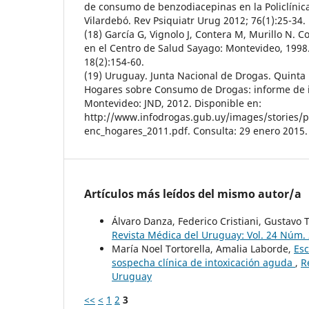
de consumo de benzodiacepinas en la Policlínica
Vilardebó. Rev Psiquiatr Urug 2012; 76(1):25-34.
(18) García G, Vignolo J, Contera M, Murillo N.
en el Centro de Salud Sayago: Montevideo, 199
18(2):154-60.
(19) Uruguay. Junta Nacional de Drogas. Quinta
Hogares sobre Consumo de Drogas: informe de 
Montevideo: JND, 2012. Disponible en:
http://www.infodrogas.gub.uy/images/stories/p
enc_hogares_2011.pdf. Consulta: 29 enero 2015.
Artículos más leídos del mismo autor/a
Álvaro Danza, Federico Cristiani, Gustavo
Revista Médica del Uruguay: Vol. 24 Núm. 
María Noel Tortorella, Amalia Laborde,
Esc
sospecha clínica de intoxicación aguda
,
R
Uruguay
<<
<
1
2
3