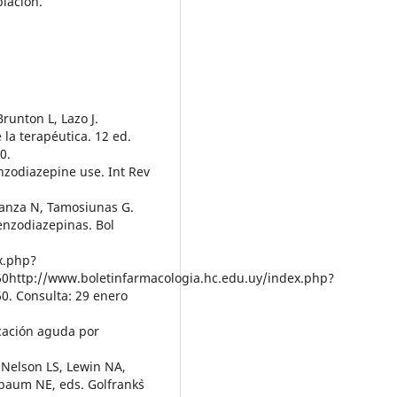
lación.
Brunton L, Lazo J.
la terapéutica. 12 ed.
0.
nzodiazepine use. Int Rev
ranza N, Tamosiunas G.
enzodiazepinas. Bol
x.php?
http://www.boletinfarmacologia.hc.edu.uy/index.php?
. Consulta: 29 enero
icación aguda por
 Nelson LS, Lewin NA,
aum NE, eds. Golfrank`s