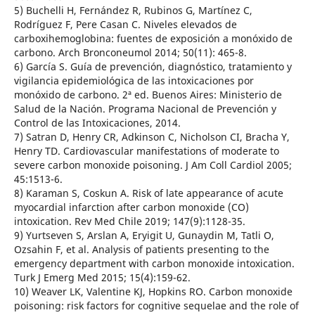
5) Buchelli H, Fernández R, Rubinos G, Martínez C,
Rodríguez F, Pere Casan C. Niveles elevados de
carboxihemoglobina: fuentes de exposición a monóxido de
carbono. Arch Bronconeumol 2014; 50(11): 465-8.
6) García S. Guía de prevención, diagnóstico, tratamiento y
vigilancia epidemiológica de las intoxicaciones por
monóxido de carbono. 2ª ed. Buenos Aires: Ministerio de
Salud de la Nación. Programa Nacional de Prevención y
Control de las Intoxicaciones, 2014.
7) Satran D, Henry CR, Adkinson C, Nicholson CI, Bracha Y,
Henry TD. Cardiovascular manifestations of moderate to
severe carbon monoxide poisoning. J Am Coll Cardiol 2005;
45:1513-6.
8) Karaman S, Coskun A. Risk of late appearance of acute
myocardial infarction after carbon monoxide (CO)
intoxication. Rev Med Chile 2019; 147(9):1128-35.
9) Yurtseven S, Arslan A, Eryigit U, Gunaydin M, Tatli O,
Ozsahin F, et al. Analysis of patients presenting to the
emergency department with carbon monoxide intoxication.
Turk J Emerg Med 2015; 15(4):159-62.
10) Weaver LK, Valentine KJ, Hopkins RO. Carbon monoxide
poisoning: risk factors for cognitive sequelae and the role of