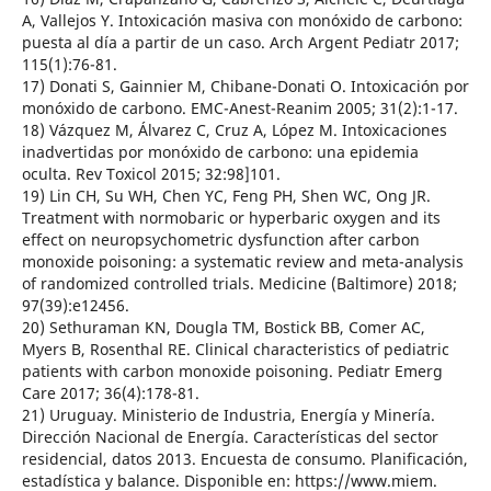
A, Vallejos Y. Intoxicación masiva con monóxido de carbono:
puesta al día a partir de un caso. Arch Argent Pediatr 2017;
115(1):76-81.
17) Donati S, Gainnier M, Chibane-Donati O. Intoxicación por
monóxido de carbono. EMC-Anest-Reanim 2005; 31(2):1-17.
18) Vázquez M, Álvarez C, Cruz A, López M. Intoxicaciones
inadvertidas por monóxido de carbono: una epidemia
oculta. Rev Toxicol 2015; 32:98]101.
19) Lin CH, Su WH, Chen YC, Feng PH, Shen WC, Ong JR.
Treatment with normobaric or hyperbaric oxygen and its
effect on neuropsychometric dysfunction after carbon
monoxide poisoning: a systematic review and meta-analysis
of randomized controlled trials. Medicine (Baltimore) 2018;
97(39):e12456.
20) Sethuraman KN, Dougla TM, Bostick BB, Comer AC,
Myers B, Rosenthal RE. Clinical characteristics of pediatric
patients with carbon monoxide poisoning. Pediatr Emerg
Care 2017; 36(4):178-81.
21) Uruguay. Ministerio de Industria, Energía y Minería.
Dirección Nacional de Energía. Características del sector
residencial, datos 2013. Encuesta de consumo. Planificación,
estadística y balance. Disponible en: https://www.miem.