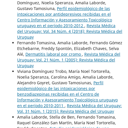
Domínguez, Noelia Speranza, Amalia Laborde,
Gustavo Tamosiuna,
Perfil epidemiológico de las
intoxicaciones por antidepresivos recibidas en el
Centro Información y Asesoramiento Toxicológico
uruguayo en el período 2010-2012
,
Revista Médica
del Uruguay: Vol. 34 Núm. 4 (2018): Revista Médica del
Uruguay
Fernando Tomasina, Amalia Laborde, Fernando Gómez
Etchebarne, Freddy Spontón, Elizabeth Chaves, Selva
Alé,
Dermatitis laboral por cromo
,
Revista Médica del
Uruguay: Vol. 21 Núm. 1 (2005): Revista Médica del
Uruguay
Viviana Domínguez Trobo, María Noel Tortorella,
Noelia Speranza, Carolina Amigo, Amalia Laborde,
Alejandro Goyret, Gustavo Tamosiunas,
Perfil
epidemiológico de las intoxicaciones por
benzodiazepinas recibidas en el Centro de
Información y Asesoramiento Toxicológico uruguayo
en el período 2010-2011
,
Revista Médica del Uruguay:
Vol. 31 Núm. 1 (2015): Revista Médica del Uruguay
Amalia Laborde, Stella de Ben, Fernando Tomasina,
Raquel González-San Martín, María Noel Tortorella,