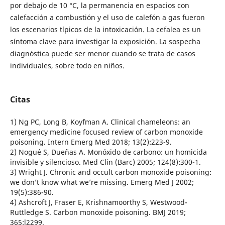
por debajo de 10 °C, la permanencia en espacios con
calefacción a combustión y el uso de calefón a gas fueron
los escenarios típicos de la intoxicación. La cefalea es un
síntoma clave para investigar la exposición. La sospecha
diagnóstica puede ser menor cuando se trata de casos
individuales, sobre todo en niños.
Citas
1) Ng PC, Long B, Koyfman A. Clinical chameleons: an
emergency medicine focused review of carbon monoxide
poisoning. Intern Emerg Med 2018; 13(2):223-9.
2) Nogué S, Dueñas A. Monóxido de carbono: un homicida
invisible y silencioso. Med Clin (Barc) 2005; 124(8):300-1.
3) Wright J. Chronic and occult carbon monoxide poisoning:
we don’t know what we’re missing. Emerg Med J 2002;
19(5):386-90.
4) Ashcroft J, Fraser E, Krishnamoorthy S, Westwood-
Ruttledge S. Carbon monoxide poisoning. BMJ 2019;
365:l2299.