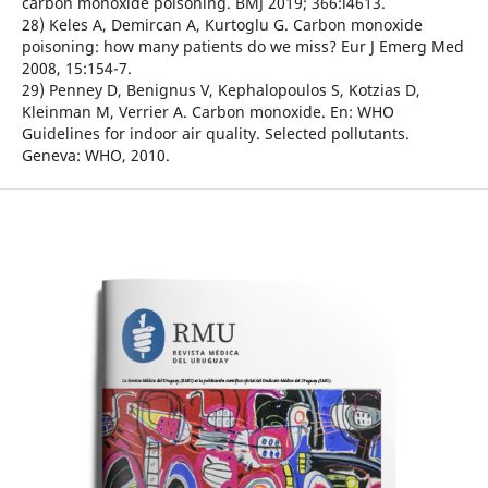
carbon monoxide poisoning. BMJ 2019; 366:l4613.
28) Keles A, Demircan A, Kurtoglu G. Carbon monoxide
poisoning: how many patients do we miss? Eur J Emerg Med
2008, 15:154-7.
29) Penney D, Benignus V, Kephalopoulos S, Kotzias D,
Kleinman M, Verrier A. Carbon monoxide. En: WHO
Guidelines for indoor air quality. Selected pollutants.
Geneva: WHO, 2010.