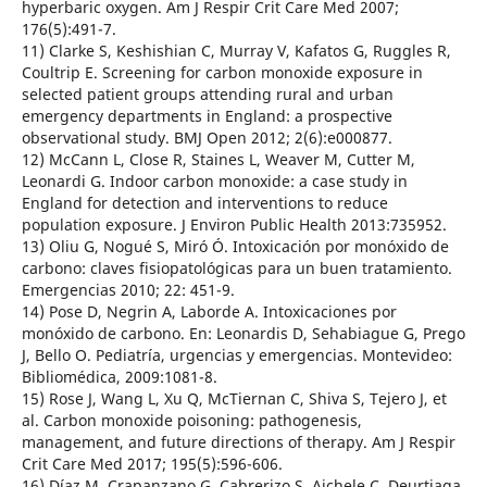
hyperbaric oxygen. Am J Respir Crit Care Med 2007;
176(5):491-7.
11) Clarke S, Keshishian C, Murray V, Kafatos G, Ruggles R,
Coultrip E. Screening for carbon monoxide exposure in
selected patient groups attending rural and urban
emergency departments in England: a prospective
observational study. BMJ Open 2012; 2(6):e000877.
12) McCann L, Close R, Staines L, Weaver M, Cutter M,
Leonardi G. Indoor carbon monoxide: a case study in
England for detection and interventions to reduce
population exposure. J Environ Public Health 2013:735952.
13) Oliu G, Nogué S, Miró Ó. Intoxicación por monóxido de
carbono: claves fisiopatológicas para un buen tratamiento.
Emergencias 2010; 22: 451-9.
14) Pose D, Negrin A, Laborde A. Intoxicaciones por
monóxido de carbono. En: Leonardis D, Sehabiague G, Prego
J, Bello O. Pediatría, urgencias y emergencias. Montevideo:
Bibliomédica, 2009:1081-8.
15) Rose J, Wang L, Xu Q, McTiernan C, Shiva S, Tejero J, et
al. Carbon monoxide poisoning: pathogenesis,
management, and future directions of therapy. Am J Respir
Crit Care Med 2017; 195(5):596-606.
16) Díaz M, Crapanzano G, Cabrerizo S, Aichele C, Deurtiaga