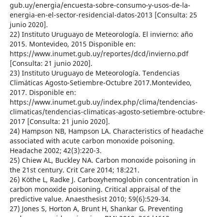
gub.uy/energia/encuesta-sobre-consumo-y-usos-de-la-
energia-en-el-sector-residencial-datos-2013 [Consulta: 25
junio 2020].
22) Instituto Uruguayo de Meteorología. El invierno: año
2015. Montevideo, 2015 Disponible en:
https://www.inumet.gub.uy/reportes/dcd/invierno.pdf
[Consulta: 21 junio 2020].
23) Instituto Uruguayo de Meteorología. Tendencias
Climáticas Agosto-Setiembre-Octubre 2017.Montevideo,
2017. Disponible en:
https://www.inumet.gub.uy/index.php/clima/tendencias-
climaticas/tendencias-climaticas-agosto-setiembre-octubre-
2017 [Consulta: 21 junio 2020].
24) Hampson NB, Hampson LA. Characteristics of headache
associated with acute carbon monoxide poisoning.
Headache 2002; 42(3):220-3.
25) Chiew AL, Buckley NA. Carbon monoxide poisoning in
the 21st century. Crit Care 2014; 18:221.
26) Köthe L, Radke J. Carboxyhemoglobin concentration in
carbon monoxide poisoning. Critical appraisal of the
predictive value. Anaesthesist 2010; 59(6):529-34.
27) Jones S, Horton A, Brunt H, Shankar G. Preventing