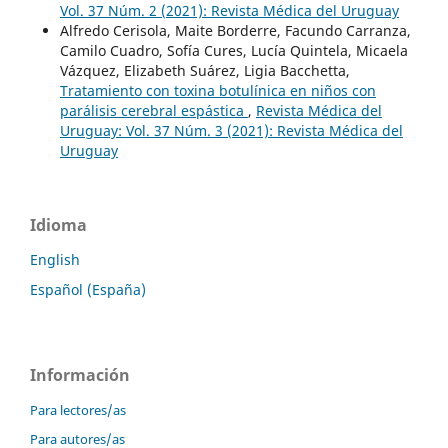
Vol. 37 Núm. 2 (2021): Revista Médica del Uruguay
Alfredo Cerisola, Maite Borderre, Facundo Carranza,
Camilo Cuadro, Sofía Cures, Lucía Quintela, Micaela
Vázquez, Elizabeth Suárez, Ligia Bacchetta,
Tratamiento con toxina botulínica en niños con
parálisis cerebral espástica
,
Revista Médica del
Uruguay: Vol. 37 Núm. 3 (2021): Revista Médica del
Uruguay
Idioma
English
Español (España)
Información
Para lectores/as
Para autores/as