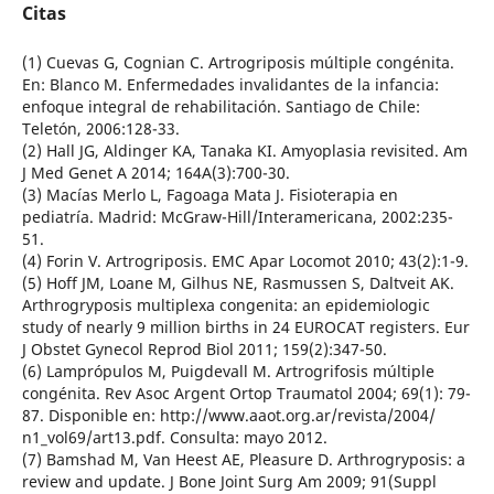
Citas
(1) Cuevas G, Cognian C. Artrogriposis múltiple congénita.
En: Blanco M. Enfermedades invalidantes de la infancia:
enfoque integral de rehabilitación. Santiago de Chile:
Teletón, 2006:128-33.
(2) Hall JG, Aldinger KA, Tanaka KI. Amyoplasia revisited. Am
J Med Genet A 2014; 164A(3):700-30.
(3) Macías Merlo L, Fagoaga Mata J. Fisioterapia en
pediatría. Madrid: McGraw-Hill/Interamericana, 2002:235-
51.
(4) Forin V. Artrogriposis. EMC Apar Locomot 2010; 43(2):1-9.
(5) Hoff JM, Loane M, Gilhus NE, Rasmussen S, Daltveit AK.
Arthrogryposis multiplexa congenita: an epidemiologic
study of nearly 9 million births in 24 EUROCAT registers. Eur
J Obstet Gynecol Reprod Biol 2011; 159(2):347-50.
(6) Lamprópulos M, Puigdevall M. Artrogrifosis múltiple
congénita. Rev Asoc Argent Ortop Traumatol 2004; 69(1): 79-
87. Disponible en: http://www.aaot.org.ar/revista/2004/
n1_vol69/art13.pdf. Consulta: mayo 2012.
(7) Bamshad M, Van Heest AE, Pleasure D. Arthrogryposis: a
review and update. J Bone Joint Surg Am 2009; 91(Suppl