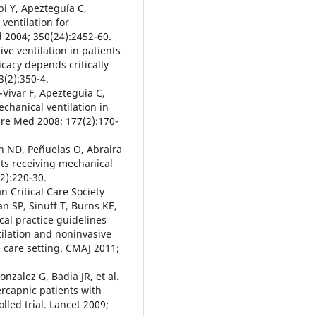
bi Y, Apezteguía C,
ventilation for
d 2004; 350(24):2452-60.
ive ventilation in patients
cacy depends critically
3(2):350-4.
Vivar F, Apezteguia C,
echanical ventilation in
Care Med 2008; 177(2):170-
on ND, Peñuelas O, Abraira
ents receiving mechanical
2):220-30.
n Critical Care Society
n SP, Sinuff T, Burns KE,
ical practice guidelines
tilation and noninvasive
 care setting. CMAJ 2011;
onzalez G, Badia JR, et al.
ercapnic patients with
lled trial. Lancet 2009;