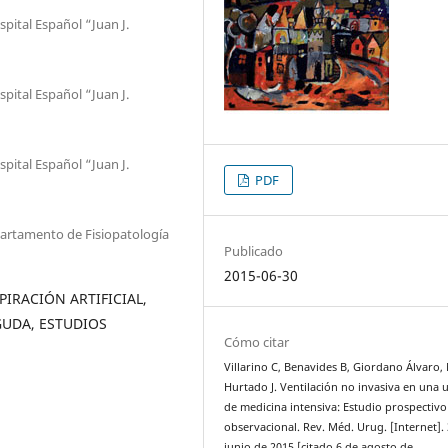
spital Español “Juan J.
spital Español “Juan J.
spital Español “Juan J.
PDF
partamento de Fisiopatología
Publicado
2015-06-30
PIRACIÓN ARTIFICIAL,
GUDA, ESTUDIOS
Cómo citar
Villarino C, Benavides B, Giordano Álvaro, 
Hurtado J. Ventilación no invasiva en una 
de medicina intensiva: Estudio prospectivo
observacional. Rev. Méd. Urug. [Internet].
junio de 2015 [citado 6 de agosto de