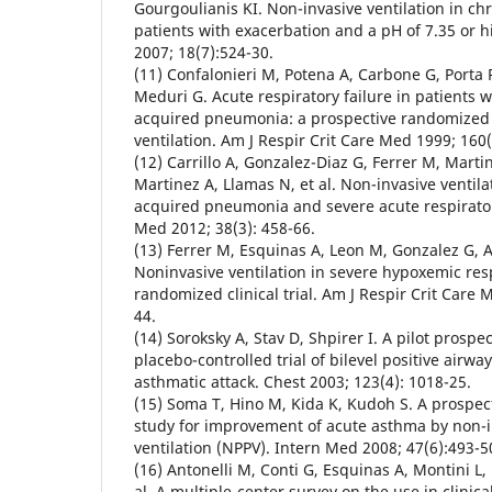
Gourgoulianis KI. Non-invasive ventilation in c
patients with exacerbation and a pH of 7.35 or h
2007; 18(7):524-30.
(11) Confalonieri M, Potena A, Carbone G, Porta
Meduri G. Acute respiratory failure in patients
acquired pneumonia: a prospective randomized 
ventilation. Am J Respir Crit Care Med 1999; 160(
(12) Carrillo A, Gonzalez-Diaz G, Ferrer M, Mart
Martinez A, Llamas N, et al. Non-invasive ventil
acquired pneumonia and severe acute respiratory
Med 2012; 38(3): 458-66.
(13) Ferrer M, Esquinas A, Leon M, Gonzalez G, A
Noninvasive ventilation in severe hypoxemic resp
randomized clinical trial. Am J Respir Crit Care
44.
(14) Soroksky A, Stav D, Shpirer I. A pilot prosp
placebo-controlled trial of bilevel positive airwa
asthmatic attack. Chest 2003; 123(4): 1018-25.
(15) Soma T, Hino M, Kida K, Kudoh S. A prospe
study for improvement of acute asthma by non-i
ventilation (NPPV). Intern Med 2008; 47(6):493-5
(16) Antonelli M, Conti G, Esquinas A, Montini L,
al. A multiple-center survey on the use in clinica