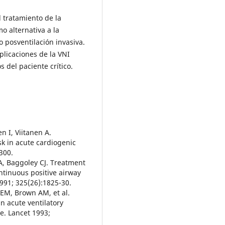
l tratamiento de la
mo alternativa a la
o posventilación invasiva.
plicaciones de la VNI
s del paciente crítico.
en I, Viitanen A.
k in acute cardiogenic
300.
A, Baggoley CJ. Treatment
tinuous positive airway
991; 325(26):1825-30.
d EM, Brown AM, et al.
in acute ventilatory
se. Lancet 1993;