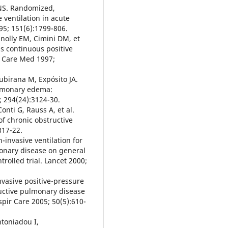
 NS. Randomized,
e ventilation in acute
95; 151(6):1799-806.
nolly EM, Cimini DM, et
us continuous positive
t Care Med 1997;
ubirana M, Expósito JA.
ulmonary edema:
; 294(24):3124-30.
onti G, Rauss A, et al.
of chronic obstructive
817-22.
n-invasive ventilation for
monary disease on general
rolled trial. Lancet 2000;
vasive positive-pressure
ructive pulmonary disease
spir Care 2005; 50(5):610-
ntoniadou I,