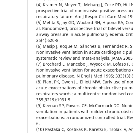
(4) Kramer N, Meyer TJ, Meharg J, Cece RD, Hill
prospective trial of noninvasive positive pressur
respiratory failure. Am J Respir Crit Care Med 19
(5) Mehta S, Jay GD, Woolard RH, Hipona RA, Con
al. Randomized, prospective trial of bilevel vers
airway pressure in acute pulmonary edema. Cri
25(4):620-8.
(6) Masip J, Roque M, Sánchez B, Fernández R, S
Noninvasive ventilation in acute cardiogenic p
systematic review and meta-analysis. JAMA 2005
(7) Brochard L, Mancebo J, Wysocki M, Lofaso F, C
Noninvasive ventilation for acute exacerbations 
pulmonary disease. N Engl J Med 1995; 333(13):
(8) Plant PK, Owen JL, Elliott MW. Early use of no
acute exacerbations of chronic obstructive pul
respiratory wards: a multicentre randomised cont
355(9219):1931-5.
(9) Keenan SP, Powers CE, McCormack DG. Nonin
ventilation in patients with milder chronic obst
exacerbations: a randomized controlled trial. Re
6.
(10) Pastaka C, Kostikas K, Karetsi E, Tsolaki V, A