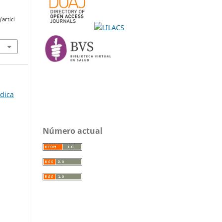
articl
édica
Número actual