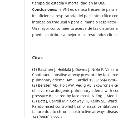
tiempo de estadía y mortalidad en la UMI.
Conclusiones:
la VNI es de uso frecuente para e
insuficiencia respiratoria del paciente crítico co
intubación traqueal y para el manejo respiratori
Un mayor conocimiento acerca de las distintas a
puede contribuir a mejorar los resultados clínico
Citas
(1) Räsänen J, Heikkilä J, Downs J, Nikki P, Väisän
Continuous positive airway pressure by face mas
pulmonary edema. Am J Cardiol 1985; 55(4):296-
(2) Bersten AD, Holt AW, Vedig AE, Skowronski G
of severe cardiogenic pulmonary edema with con
pressure delivered by face mask. N Engl J Med 1
(3) Bott J, Carroll MP, Conway JH, Keilty SE, War
Randomised controlled trial of nasal ventilation 
failure due to chronic obstructive airways disea
341(8860):1555-7.