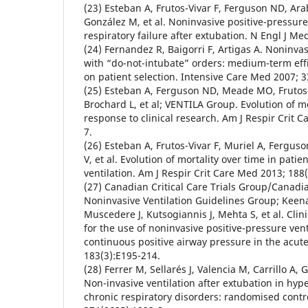
(23) Esteban A, Frutos-Vivar F, Ferguson ND, Ara
González M, et al. Noninvasive positive-pressure 
respiratory failure after extubation. N Engl J Me
(24) Fernandez R, Baigorri F, Artigas A. Noninvas
with “do-not-intubate” orders: medium-term effi
on patient selection. Intensive Care Med 2007; 3
(25) Esteban A, Ferguson ND, Meade MO, Frutos-
Brochard L, et al; VENTILA Group. Evolution of m
response to clinical research. Am J Respir Crit 
7.
(26) Esteban A, Frutos-Vivar F, Muriel A, Fergus
V, et al. Evolution of mortality over time in pati
ventilation. Am J Respir Crit Care Med 2013; 188(
(27) Canadian Critical Care Trials Group/Canadia
Noninvasive Ventilation Guidelines Group; Keena
Muscedere J, Kutsogiannis J, Mehta S, et al. Clin
for the use of noninvasive positive-pressure ven
continuous positive airway pressure in the acute
183(3):E195-214.
(28) Ferrer M, Sellarés J, Valencia M, Carrillo A, G
Non-invasive ventilation after extubation in hyp
chronic respiratory disorders: randomised contro