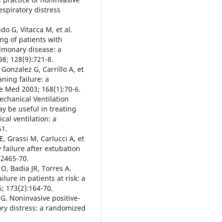
respiratory distress
do G, Vitacca M, et al.
ng of patients with
ulmonary disease: a
8; 128(9):721-8.
Gonzalez G, Carrillo A, et
ning failure: a
re Med 2003; 168(1):70-6.
echanical Ventilation
y be useful in treating
al ventilation: a
51.
E, Grassi M, Carlucci A, et
 failure after extubation
:2465-70.
O, Badia JR, Torres A.
lure in patients at risk: a
; 173(2):164-70.
G. Noninvasive positive-
ory distress: a randomized