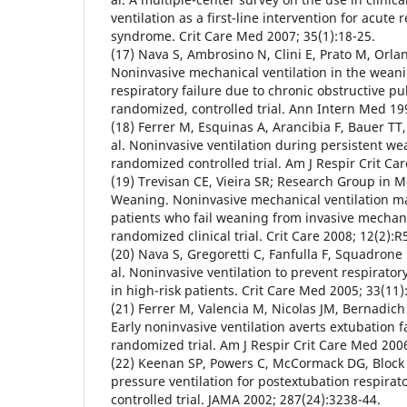
ventilation as a first-line intervention for acute 
syndrome. Crit Care Med 2007; 35(1):18-25.
(17) Nava S, Ambrosino N, Clini E, Prato M, Orlan
Noninvasive mechanical ventilation in the weani
respiratory failure due to chronic obstructive p
randomized, controlled trial. Ann Intern Med 199
(18) Ferrer M, Esquinas A, Arancibia F, Bauer TT, 
al. Noninvasive ventilation during persistent wea
randomized controlled trial. Am J Respir Crit Ca
(19) Trevisan CE, Vieira SR; Research Group in M
Weaning. Noninvasive mechanical ventilation ma
patients who fail weaning from invasive mechanic
randomized clinical trial. Crit Care 2008; 12(2):R
(20) Nava S, Gregoretti C, Fanfulla F, Squadrone 
al. Noninvasive ventilation to prevent respiratory
in high-risk patients. Crit Care Med 2005; 33(11)
(21) Ferrer M, Valencia M, Nicolas JM, Bernadich 
Early noninvasive ventilation averts extubation fai
randomized trial. Am J Respir Crit Care Med 2006
(22) Keenan SP, Powers C, McCormack DG, Block 
pressure ventilation for postextubation respirat
controlled trial. JAMA 2002; 287(24):3238-44.