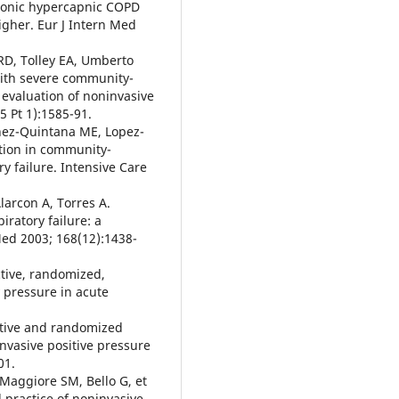
hronic hypercapnic COPD
igher. Eur J Intern Med
 RD, Tolley EA, Umberto
 with severe community-
evaluation of noninvasive
5 Pt 1):1585-91.
inez-Quintana ME, Lopez-
ation in community-
 failure. Intensive Care
larcon A, Torres A.
iratory failure: a
 Med 2003; 168(12):1438-
ective, randomized,
y pressure in acute
ctive and randomized
nvasive positive pressure
01.
 Maggiore SM, Bello G, et
l practice of noninvasive