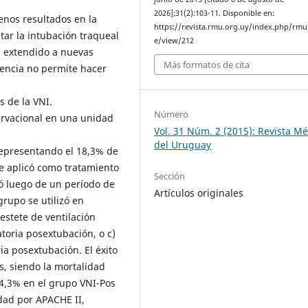
2026];31(2):103-11. Disponible en:
uenos resultados en la
https://revista.rmu.org.uy/index.php/rmu/
itar la intubación traqueal
e/view/212
an extendido a nuevas
Más formatos de cita
dencia no permite hacer
os de la VNI.
Número
servacional en una unidad
Vol. 31 Núm. 2 (2015): Revista M
del Uruguay
 representando el 18,3% de
se aplicó como tratamiento
Sección
izó luego de un período de
Artículos originales
grupo se utilizó en
estete de ventilación
atoria posextubación, o c)
ria posextubación. El éxito
s, siendo la mortalidad
 4,3% en el grupo VNI-Pos
dad por APACHE II,