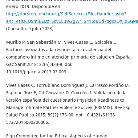
enero 2019. Disponible en:
http://docstore.ohchr.org/SelfServices/FilesHandler.ashx?
enc=4slQ6QSmlBEDzFEovLCuW2gWrFG4YIq6Ud7ogcXQXJldSGM
(Consulta: 9 julio 2023).
Murillo P, San Sebastián M, Vives-Cases C, Goicolea I.
Factores asociados a la respuesta a la violencia del
compañero íntimo en atención primaria de salud en España.
Gac Sanit 2018; 32(5):433-8. doi:
10.1016/j.gaceta.2017.03.003.
Vives Cases C, Torrubiano Domínguez J, Carrasco Portiño M,
Espinar-Ruiz E, Gil-González D, Goicolea I. Validación de la
versión española del cuestionario Physician Readiness to
Manage Intimate Partner Violence Survey (PREMIS). Rev Esp
Salud Pública 2015; 89(2):173-90. doi: 10.4321/S1135-
57272015000200006.
Figo Committee for the Ethical Aspects of Human