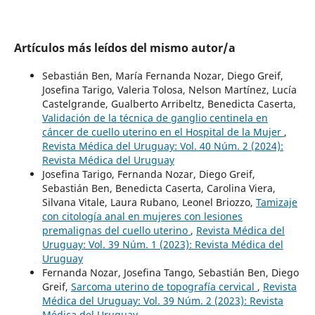
Artículos más leídos del mismo autor/a
Sebastián Ben, María Fernanda Nozar, Diego Greif,
Josefina Tarigo, Valeria Tolosa, Nelson Martínez, Lucía
Castelgrande, Gualberto Arribeltz, Benedicta Caserta,
Validación de la técnica de ganglio centinela en
cáncer de cuello uterino en el Hospital de la Mujer
,
Revista Médica del Uruguay: Vol. 40 Núm. 2 (2024):
Revista Médica del Uruguay
Josefina Tarigo, Fernanda Nozar, Diego Greif,
Sebastián Ben, Benedicta Caserta, Carolina Viera,
Silvana Vitale, Laura Rubano, Leonel Briozzo,
Tamizaje
con citología anal en mujeres con lesiones
premalignas del cuello uterino
,
Revista Médica del
Uruguay: Vol. 39 Núm. 1 (2023): Revista Médica del
Uruguay
Fernanda Nozar, Josefina Tango, Sebastián Ben, Diego
Greif,
Sarcoma uterino de topografía cervical
,
Revista
Médica del Uruguay: Vol. 39 Núm. 2 (2023): Revista
Médica del Uruguay