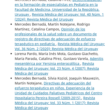
en la formación de especialistas en Pediatría en la
Facultad de Medicina, Universidad de la República.
Uruguay
,
Revista Médica del Uruguay: Vol. 40 Núm. 1
(2024): Revista Médica del Uruguay
Mercedes Bernadá, Martín Notejane, Rodrigo
Martínez, Catalina Campos,
Opinión de los
profesionales de la salud sobre un documento de
registro de directivas de adecuación de esfuerzo
terapéutico en pediatría
,
Revista Médica del Uruguay:
Vol. 36 Núm. 2 (2020): Revista Médica del Uruguay
Lorena Pardo, María Inés Mota, Gustavo Giachetto,
María Parada, Catalina Pírez, Gustavo Varela,
Adenitis
mesentérica por Yersinia enterocolítica
,
Revista
Médica del Uruguay: Vol. 23 Núm. 4 (2007): Revista
Médica del Uruguay
Mercedes Bernadá, Silvia Koziol, Joaquín Mauvezin,
Martín Notejane,
Directivas de adecuación del
esfuerzo terapéutico en niños. Experiencia de la
Unidad de Cuidados Paliativos Pediátricos del Centro
Hospitalario Pereira Rossell (2009-2015)
,
Revista
Médica del Uruguay: Vol. 33 Núm. 1 (2017): Revista
Médica del Uruguay