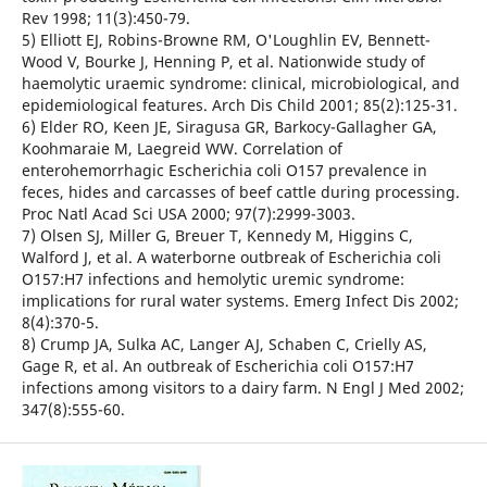
Rev 1998; 11(3):450-79.
5) Elliott EJ, Robins-Browne RM, O'Loughlin EV, Bennett-
Wood V, Bourke J, Henning P, et al. Nationwide study of
haemolytic uraemic syndrome: clinical, microbiological, and
epidemiological features. Arch Dis Child 2001; 85(2):125-31.
6) Elder RO, Keen JE, Siragusa GR, Barkocy-Gallagher GA,
Koohmaraie M, Laegreid WW. Correlation of
enterohemorrhagic Escherichia coli O157 prevalence in
feces, hides and carcasses of beef cattle during processing.
Proc Natl Acad Sci USA 2000; 97(7):2999-3003.
7) Olsen SJ, Miller G, Breuer T, Kennedy M, Higgins C,
Walford J, et al. A waterborne outbreak of Escherichia coli
O157:H7 infections and hemolytic uremic syndrome:
implications for rural water systems. Emerg Infect Dis 2002;
8(4):370-5.
8) Crump JA, Sulka AC, Langer AJ, Schaben C, Crielly AS,
Gage R, et al. An outbreak of Escherichia coli O157:H7
infections among visitors to a dairy farm. N Engl J Med 2002;
347(8):555-60.