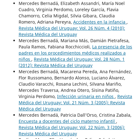
Mercedes Bernadá, Elizabeth Assandri, María Noel
Cuadro, Virginia Perdomo, Loreley García, Flavia
Chamorro, Celia Migdal, Silvia Gibara, Claudia
Romero, Adriana Pereyra,
Accidentes en la infancia
,
Revista Médica del Uruguay: Vol. 26 Núm. 4 (2010):
Revista Médica del Uruguay
Mercedes Bernadá, Mariana Más, Damián Pietrafesa,
Paula Ramos, Fabiana Rocchiccioli,
La presencia de los
padres en los procedimientos médicos realizados a
niños
,
Revista Médica del Uruguay: Vol. 28 Núm. 1
(2012): Revista Médica del Uruguay
Mercedes Bernadá, Macarena Pereda, Ana Fernández,
Flor Russomano, Bernardo Alonso, Luciano Álvarez,
Claudio Varacchi, Rosana Lechini, Silvana Mariño,
Mercedes Traversa, Andrea Otero, Sisina Patiño,
Virginia Perdomo,
Infección urinaria en niños
,
Revista
Médica del Uruguay: Vol. 21 Núm. 3 (2005): Revista
Médica del Uruguay
Mercedes Bernadá, Patricia Dall’Orso, Cristina Zabala,
Encuesta a docentes del ciclo materno infantil
,
Revista Médica del Uruguay: Vol. 22 Núm. 3 (2006):
Revista Médica del Uruguay