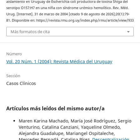
aislamiento en Uruguay de Escherichia coli productora de toxina Shiga del
serotipo O157:H7 en una niña con síndrome urémico hemolítico. Rev. Méd.
Urug. [Internet]. 31 de marzo de 2004 [citado 9 de agosto de 2026];20(1):79-
81. Disponible en: https://revista.rmu.org.uy/index.php/rmu/article/view/933
Más formatos de cita
Número
Vol. 20 Núm. 1 (2004): Revista Médica del Uruguay
Sección
Casos Clínicos
Artículos más leídos del mismo autor/a
Maren Karina Machado, María José Rodríguez, Sergio
Venturino, Catalina Canziani, Yaqueline Olmedo,
Alejandra Guadalupe, Mariangel Ospitaleche,
Mercedes Bernadá, Catalina Pírez,
Descentralización