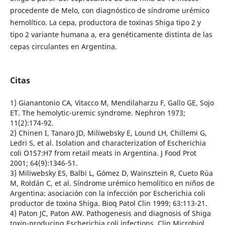
procedente de Melo, con diagnóstico de síndrome urémico
hemolítico. La cepa, productora de toxinas Shiga tipo 2 y
tipo 2 variante humana a, era genéticamente distinta de las
cepas circulantes en Argentina.
Citas
1) Gianantonio CA, Vitacco M, Mendilaharzu F, Gallo GE, Sojo
ET. The hemolytic-uremic syndrome. Nephron 1973;
11(2):174-92.
2) Chinen I, Tanaro JD, Miliwebsky E, Lound LH, Chillemi G,
Ledri S, et al. Isolation and characterization of Escherichia
coli O157:H7 from retail meats in Argentina. J Food Prot
2001; 64(9):1346-51.
3) Miliwebsky ES, Balbi L, Gómez D, Wainsztein R, Cueto Rúa
M, Roldán C, et al. Síndrome urémico hemolítico en niños de
Argentina: asociación con la infección por Escherichia coli
productor de toxina Shiga. Bioq Patol Clin 1999; 63:113-21.
4) Paton JC, Paton AW. Pathogenesis and diagnosis of Shiga
toxin-producing Escherichia coli infections. Clin Microbiol