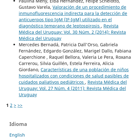
Paulina Meny, Elba Hernández, Felipe Schelotto,
Gustavo Varela,
Valoración de un procedimiento de
inmunofluorescencia indirecta para la detección de
anticuerpos tipo IgM (IF-IgM) utilizado en el
diagnóstico temprano de leptospirosis
,
Revista
Médica del Uruguay: Vol. 30 Núm. 2 (2014): Revista
Médica del Uruguay
Mercedes Bernadá, Patricia Dall'Orso, Gabriela
Fernández, Edgardo González, Marigel Dallo, Fabiana
Caperchione , Raquel Bellora, Valeria Le Pera, Roxana
Carrerou, Silvia Guillén, Estela Ferreira, Alicia
Giordano,
Características de una población de niños
hospitalizados con condiciones de salud pasibles de
cuidados paliativos pediátricos
,
Revista Médica del
Uruguay: Vol. 27 Núm. 4 (2011): Revista Médica del
Uruguay
1
2
>
>>
Idioma
English