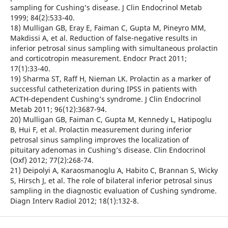
sampling for Cushing’s disease. J Clin Endocrinol Metab
1999; 84(2):533-40.
18) Mulligan GB, Eray E, Faiman C, Gupta M, Pineyro MM,
Makdissi A, et al. Reduction of false-negative results in
inferior petrosal sinus sampling with simultaneous prolactin
and corticotropin measurement. Endocr Pract 2011;
17(1):33-40.
19) Sharma ST, Raff H, Nieman LK. Prolactin as a marker of
successful catheterization during IPSS in patients with
ACTH-dependent Cushing’s syndrome. J Clin Endocrinol
Metab 2011; 96(12):3687-94.
20) Mulligan GB, Faiman C, Gupta M, Kennedy L, Hatipoglu
B, Hui F, et al. Prolactin measurement during inferior
petrosal sinus sampling improves the localization of
pituitary adenomas in Cushing’s disease. Clin Endocrinol
(Oxf) 2012; 77(2):268-74.
21) Deipolyi A, Karaosmanoglu A, Habito C, Brannan S, Wicky
S, Hirsch J, et al. The role of bilateral inferior petrosal sinus
sampling in the diagnostic evaluation of Cushing syndrome.
Diagn Interv Radiol 2012; 18(1):132-8.