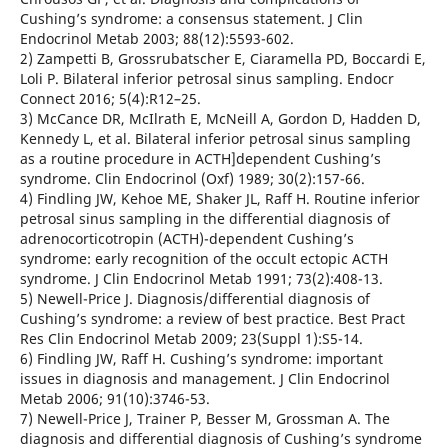
Cushing’s syndrome: a consensus statement. J Clin
Endocrinol Metab 2003; 88(12):5593-602.
2) Zampetti B, Grossrubatscher E, Ciaramella PD, Boccardi E,
Loli P. Bilateral inferior petrosal sinus sampling. Endocr
Connect 2016; 5(4):R12–25.
3) McCance DR, McIlrath E, McNeill A, Gordon D, Hadden D,
Kennedy L, et al. Bilateral inferior petrosal sinus sampling
as a routine procedure in ACTH]dependent Cushing’s
syndrome. Clin Endocrinol (Oxf) 1989; 30(2):157-66.
4) Findling JW, Kehoe ME, Shaker JL, Raff H. Routine inferior
petrosal sinus sampling in the differential diagnosis of
adrenocorticotropin (ACTH)-dependent Cushing’s
syndrome: early recognition of the occult ectopic ACTH
syndrome. J Clin Endocrinol Metab 1991; 73(2):408-13.
5) Newell-Price J. Diagnosis/differential diagnosis of
Cushing’s syndrome: a review of best practice. Best Pract
Res Clin Endocrinol Metab 2009; 23(Suppl 1):S5-14.
6) Findling JW, Raff H. Cushing’s syndrome: important
issues in diagnosis and management. J Clin Endocrinol
Metab 2006; 91(10):3746-53.
7) Newell-Price J, Trainer P, Besser M, Grossman A. The
diagnosis and differential diagnosis of Cushing’s syndrome