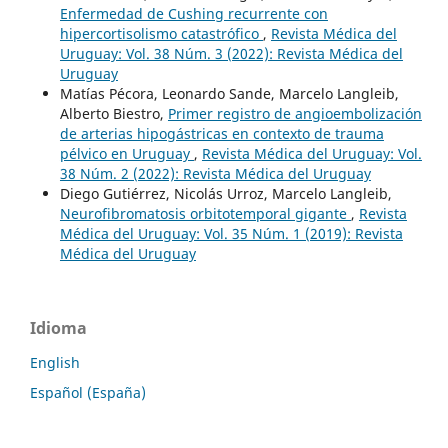
Enfermedad de Cushing recurrente con
hipercortisolismo catastrófico
,
Revista Médica del
Uruguay: Vol. 38 Núm. 3 (2022): Revista Médica del
Uruguay
Matías Pécora, Leonardo Sande, Marcelo Langleib,
Alberto Biestro,
Primer registro de angioembolización
de arterias hipogástricas en contexto de trauma
pélvico en Uruguay
,
Revista Médica del Uruguay: Vol.
38 Núm. 2 (2022): Revista Médica del Uruguay
Diego Gutiérrez, Nicolás Urroz, Marcelo Langleib,
Neurofibromatosis orbitotemporal gigante
,
Revista
Médica del Uruguay: Vol. 35 Núm. 1 (2019): Revista
Médica del Uruguay
Idioma
English
Español (España)