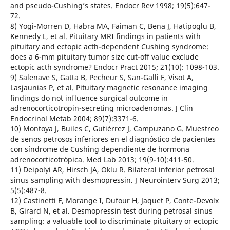
and pseudo-Cushing’s states. Endocr Rev 1998; 19(5):647-
72.
8) Yogi-Morren D, Habra MA, Faiman C, Bena J, Hatipoglu B,
Kennedy L, et al. Pituitary MRI findings in patients with
pituitary and ectopic acth-dependent Cushing syndrome:
does a 6-mm pituitary tumor size cut-off value exclude
ectopic acth syndrome? Endocr Pract 2015; 21(10): 1098-103.
9) Salenave S, Gatta B, Pecheur S, San-Galli F, Visot A,
Lasjaunias P, et al. Pituitary magnetic resonance imaging
findings do not influence surgical outcome in
adrenocorticotropin-secreting microadenomas. J Clin
Endocrinol Metab 2004; 89(7):3371-6.
10) Montoya J, Builes C, Gutiérrez J, Campuzano G. Muestreo
de senos petrosos inferiores en el diagnóstico de pacientes
con síndrome de Cushing dependiente de hormona
adrenocorticotrópica. Med Lab 2013; 19(9-10):411-50.
11) Deipolyi AR, Hirsch JA, Oklu R. Bilateral inferior petrosal
sinus sampling with desmopressin. J Neurointerv Surg 2013;
5(5):487-8.
12) Castinetti F, Morange I, Dufour H, Jaquet P, Conte-Devolx
B, Girard N, et al. Desmopressin test during petrosal sinus
sampling: a valuable tool to discriminate pituitary or ectopic