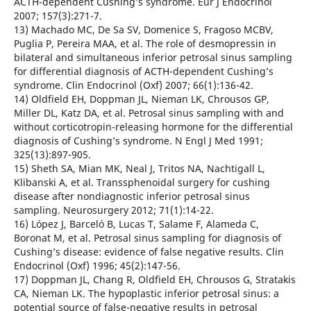
ACTH-dependent Cushing’s syndrome. Eur J Endocrinol
2007; 157(3):271-7.
13) Machado MC, De Sa SV, Domenice S, Fragoso MCBV,
Puglia P, Pereira MAA, et al. The role of desmopressin in
bilateral and simultaneous inferior petrosal sinus sampling
for differential diagnosis of ACTH-dependent Cushing’s
syndrome. Clin Endocrinol (Oxf) 2007; 66(1):136-42.
14) Oldfield EH, Doppman JL, Nieman LK, Chrousos GP,
Miller DL, Katz DA, et al. Petrosal sinus sampling with and
without corticotropin-releasing hormone for the differential
diagnosis of Cushing’s syndrome. N Engl J Med 1991;
325(13):897-905.
15) Sheth SA, Mian MK, Neal J, Tritos NA, Nachtigall L,
Klibanski A, et al. Transsphenoidal surgery for cushing
disease after nondiagnostic inferior petrosal sinus
sampling. Neurosurgery 2012; 71(1):14-22.
16) López J, Barceló B, Lucas T, Salame F, Alameda C,
Boronat M, et al. Petrosal sinus sampling for diagnosis of
Cushing’s disease: evidence of false negative results. Clin
Endocrinol (Oxf) 1996; 45(2):147-56.
17) Doppman JL, Chang R, Oldfield EH, Chrousos G, Stratakis
CA, Nieman LK. The hypoplastic inferior petrosal sinus: a
potential source of false-negative results in petrosal