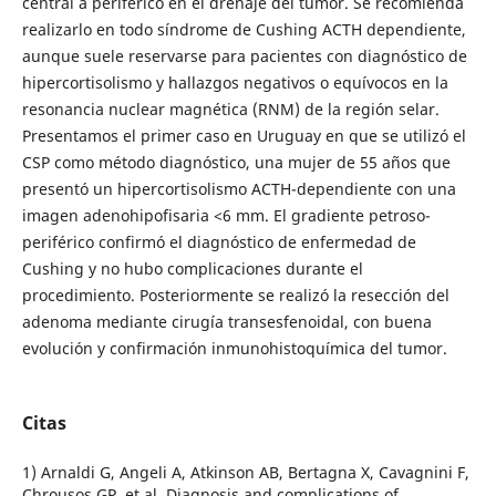
central a periférico en el drenaje del tumor. Se recomienda
realizarlo en todo síndrome de Cushing ACTH dependiente,
aunque suele reservarse para pacientes con diagnóstico de
hipercortisolismo y hallazgos negativos o equívocos en la
resonancia nuclear magnética (RNM) de la región selar.
Presentamos el primer caso en Uruguay en que se utilizó el
CSP como método diagnóstico, una mujer de 55 años que
presentó un hipercortisolismo ACTH-dependiente con una
imagen adenohipofisaria <6 mm. El gradiente petroso-
periférico confirmó el diagnóstico de enfermedad de
Cushing y no hubo complicaciones durante el
procedimiento. Posteriormente se realizó la resección del
adenoma mediante cirugía transesfenoidal, con buena
evolución y confirmación inmunohistoquímica del tumor.
Citas
1) Arnaldi G, Angeli A, Atkinson AB, Bertagna X, Cavagnini F,
Chrousos GP, et al. Diagnosis and complications of