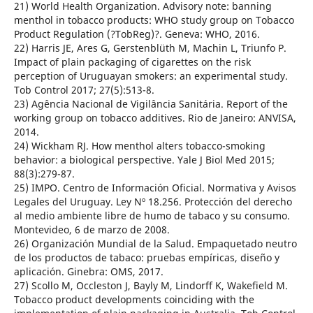
21) World Health Organization. Advisory note: banning
menthol in tobacco products: WHO study group on Tobacco
Product Regulation (?TobReg)?. Geneva: WHO, 2016.
22) Harris JE, Ares G, Gerstenblüth M, Machin L, Triunfo P.
Impact of plain packaging of cigarettes on the risk
perception of Uruguayan smokers: an experimental study.
Tob Control 2017; 27(5):513-8.
23) Agência Nacional de Vigilância Sanitária. Report of the
working group on tobacco additives. Rio de Janeiro: ANVISA,
2014.
24) Wickham RJ. How menthol alters tobacco-smoking
behavior: a biological perspective. Yale J Biol Med 2015;
88(3):279-87.
25) IMPO. Centro de Información Oficial. Normativa y Avisos
Legales del Uruguay. Ley Nº 18.256. Protección del derecho
al medio ambiente libre de humo de tabaco y su consumo.
Montevideo, 6 de marzo de 2008.
26) Organización Mundial de la Salud. Empaquetado neutro
de los productos de tabaco: pruebas empíricas, diseño y
aplicación. Ginebra: OMS, 2017.
27) Scollo M, Occleston J, Bayly M, Lindorff K, Wakefield M.
Tobacco product developments coinciding with the