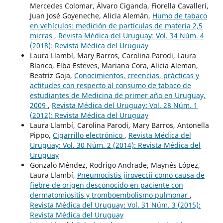
Mercedes Colomar, Álvaro Ciganda, Fiorella Cavalleri,
Juan José Goyeneche, Alicia Alemán,
Humo de tabaco
en vehículos: medición de partículas de materia 2,5
micras
,
Revista Médica del Uruguay: Vol. 34 Núm. 4
(2018): Revista Médica del Uruguay
Laura Llambí, Mary Barros, Carolina Parodi, Laura
Blanco, Elba Esteves, Mariana Cora, Alicia Aleman,
Beatriz Goja,
Conocimientos, creencias, prácticas y
actitudes con respecto al consumo de tabaco de
estudiantes de Medicina de primer año en Uruguay,
2009
,
Revista Médica del Uruguay: Vol. 28 Núm. 1
(2012): Revista Médica del Uruguay
Laura Llambí, Carolina Parodi, Mary Barros, Antonella
Pippo,
Cigarrillo electrónico
,
Revista Médica del
Uruguay: Vol. 30 Núm. 2 (2014): Revista Médica del
Uruguay
Gonzalo Méndez, Rodrigo Andrade, Maynés López,
Laura Llambí,
Pneumocistis jiroveccii como causa de
fiebre de origen desconocido en paciente con
dermatomiositis y tromboembolismo pulmonar
,
Revista Médica del Uruguay: Vol. 31 Núm. 3 (2015):
Revista Médica del Uruguay