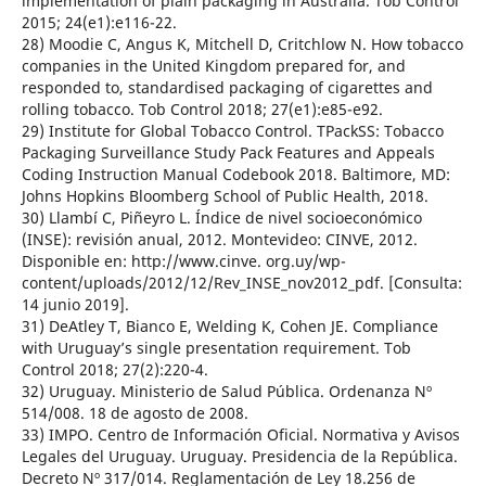
implementation of plain packaging in Australia. Tob Control
2015; 24(e1):e116-22.
28) Moodie C, Angus K, Mitchell D, Critchlow N. How tobacco
companies in the United Kingdom prepared for, and
responded to, standardised packaging of cigarettes and
rolling tobacco. Tob Control 2018; 27(e1):e85-e92.
29) Institute for Global Tobacco Control. TPackSS: Tobacco
Packaging Surveillance Study Pack Features and Appeals
Coding Instruction Manual Codebook 2018. Baltimore, MD:
Johns Hopkins Bloomberg School of Public Health, 2018.
30) Llambí C, Piñeyro L. Índice de nivel socioeconómico
(INSE): revisión anual, 2012. Montevideo: CINVE, 2012.
Disponible en: http://www.cinve. org.uy/wp-
content/uploads/2012/12/Rev_INSE_nov2012_pdf. [Consulta:
14 junio 2019].
31) DeAtley T, Bianco E, Welding K, Cohen JE. Compliance
with Uruguay’s single presentation requirement. Tob
Control 2018; 27(2):220-4.
32) Uruguay. Ministerio de Salud Pública. Ordenanza Nº
514/008. 18 de agosto de 2008.
33) IMPO. Centro de Información Oficial. Normativa y Avisos
Legales del Uruguay. Uruguay. Presidencia de la República.
Decreto Nº 317/014. Reglamentación de Ley 18.256 de