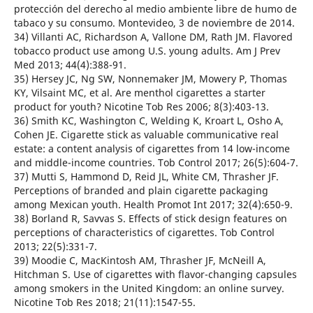
protección del derecho al medio ambiente libre de humo de
tabaco y su consumo. Montevideo, 3 de noviembre de 2014.
34) Villanti AC, Richardson A, Vallone DM, Rath JM. Flavored
tobacco product use among U.S. young adults. Am J Prev
Med 2013; 44(4):388-91.
35) Hersey JC, Ng SW, Nonnemaker JM, Mowery P, Thomas
KY, Vilsaint MC, et al. Are menthol cigarettes a starter
product for youth? Nicotine Tob Res 2006; 8(3):403-13.
36) Smith KC, Washington C, Welding K, Kroart L, Osho A,
Cohen JE. Cigarette stick as valuable communicative real
estate: a content analysis of cigarettes from 14 low-income
and middle-income countries. Tob Control 2017; 26(5):604-7.
37) Mutti S, Hammond D, Reid JL, White CM, Thrasher JF.
Perceptions of branded and plain cigarette packaging
among Mexican youth. Health Promot Int 2017; 32(4):650-9.
38) Borland R, Savvas S. Effects of stick design features on
perceptions of characteristics of cigarettes. Tob Control
2013; 22(5):331-7.
39) Moodie C, MacKintosh AM, Thrasher JF, McNeill A,
Hitchman S. Use of cigarettes with flavor-changing capsules
among smokers in the United Kingdom: an online survey.
Nicotine Tob Res 2018; 21(11):1547-55.