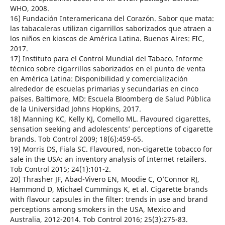
WHO, 2008.
16) Fundación Interamericana del Corazón. Sabor que mata:
las tabacaleras utilizan cigarrillos saborizados que atraen a
los niños en kioscos de América Latina. Buenos Aires: FIC,
2017.
17) Instituto para el Control Mundial del Tabaco. Informe
técnico sobre cigarrillos saborizados en el punto de venta
en América Latina: Disponibilidad y comercialización
alrededor de escuelas primarias y secundarias en cinco
países. Baltimore, MD: Escuela Bloomberg de Salud Pública
de la Universidad Johns Hopkins, 2017.
18) Manning KC, Kelly KJ, Comello ML. Flavoured cigarettes,
sensation seeking and adolescents’ perceptions of cigarette
brands. Tob Control 2009; 18(6):459-65.
19) Morris DS, Fiala SC. Flavoured, non-cigarette tobacco for
sale in the USA: an inventory analysis of Internet retailers.
Tob Control 2015; 24(1):101-2.
20) Thrasher JF, Abad-Vivero EN, Moodie C, O’Connor RJ,
Hammond D, Michael Cummings K, et al. Cigarette brands
with flavour capsules in the filter: trends in use and brand
perceptions among smokers in the USA, Mexico and
Australia, 2012-2014. Tob Control 2016; 25(3):275-83.