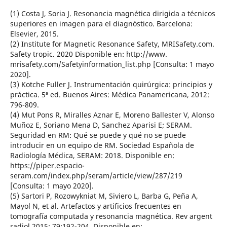
(1) Costa J, Soria J. Resonancia magnética dirigida a técnicos
superiores en imagen para el diagnóstico. Barcelona:
Elsevier, 2015.
(2) Institute for Magnetic Resonance Safety, MRISafety.com.
Safety tropic. 2020 Disponible en: http://www.
mrisafety.com/Safetyinformation_list.php [Consulta: 1 mayo
2020].
(3) Kotche Fuller J. Instrumentación quirúrgica: principios y
práctica. 5ª ed. Buenos Aires: Médica Panamericana, 2012:
796-809.
(4) Mut Pons R, Miralles Aznar E, Moreno Ballester V, Alonso
Muñoz E, Soriano Mena D, Sanchez Aparisi E; SERAM.
Seguridad en RM: Qué se puede y qué no se puede
introducir en un equipo de RM. Sociedad Española de
Radiología Médica, SERAM: 2018. Disponible en:
https://piper.espacio-
seram.com/index.php/seram/article/view/287/219
[Consulta: 1 mayo 2020].
(5) Sartori P, Rozowykniat M, Siviero L, Barba G, Peña A,
Mayol N, et al. Artefactos y artificios frecuentes en
tomografía computada y resonancia magnética. Rev argent
radiol 2015; 79:192-204. Disponible en: