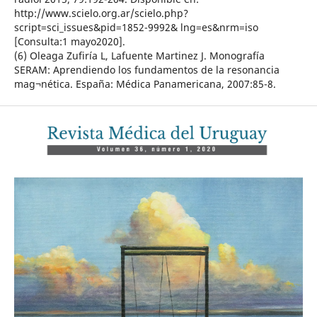
http://www.scielo.org.ar/scielo.php?
script=sci_issues&pid=1852-9992& lng=es&nrm=iso
[Consulta:1 mayo2020].
(6) Oleaga Zufiría L, Lafuente Martinez J. Monografía
SERAM: Aprendiendo los fundamentos de la resonancia
mag¬nética. España: Médica Panamericana, 2007:85-8.