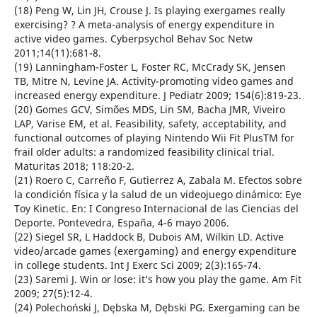
(18) Peng W, Lin JH, Crouse J. Is playing exergames really
exercising? ? A meta-analysis of energy expenditure in
active video games. Cyberpsychol Behav Soc Netw
2011;14(11):681-8.
(19) Lanningham-Foster L, Foster RC, McCrady SK, Jensen
TB, Mitre N, Levine JA. Activity-promoting video games and
increased energy expenditure. J Pediatr 2009; 154(6):819-23.
(20) Gomes GCV, Simões MDS, Lin SM, Bacha JMR, Viveiro
LAP, Varise EM, et al. Feasibility, safety, acceptability, and
functional outcomes of playing Nintendo Wii Fit PlusTM for
frail older adults: a randomized feasibility clinical trial.
Maturitas 2018; 118:20-2.
(21) Roero C, Carreño F, Gutierrez A, Zabala M. Efectos sobre
la condición física y la salud de un videojuego dinámico: Eye
Toy Kinetic. En: I Congreso Internacional de las Ciencias del
Deporte. Pontevedra, España, 4-6 mayo 2006.
(22) Siegel SR, L Haddock B, Dubois AM, Wilkin LD. Active
video/arcade games (exergaming) and energy expenditure
in college students. Int J Exerc Sci 2009; 2(3):165-74.
(23) Saremi J. Win or lose: it’s how you play the game. Am Fit
2009; 27(5):12-4.
(24) Polechoński J, Dębska M, Dębski PG. Exergaming can be