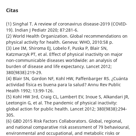
Citas
(1) Singhal T. A review of coronavirus disease-2019 (COVID-
19). Indian J Pediatr 2020; 87:281-6.
(2) World Health Organization. Global recommendations on
physical activity for health. Geneva: WHO, 2010:58 p.
(3) Lee IM, Shiroma EJ, Lobelo F, Puska P, Blair SN,
Katzmarzyk PT, et al. Effect of physical inactivity on major
non-communicable diseases worldwide: an analysis of
burden of disease and life expectancy. Lancet 2012;
380(9838):219-29.
(4) Blair SN, Gordon NF, Kohl HW, Paffenbarger RS. ¿Cuánta
actividad física es buena para la salud? Annu Rev Public
Health 1992; 13:99-126.
(5) Kohl HW 3rd, Craig CL, Lambert EV, Inoue S, Alkandari JR,
Leetongin G, et al. The pandemic of physical inactivity:
global action for public health. Lancet 2012; 380(9838):294-
305.
(6) GBD 2015 Risk Factors Collaborators. Global, regional,
and national comparative risk assessment of 79 behavioural,
environmental and occupational, and metabolic risks or