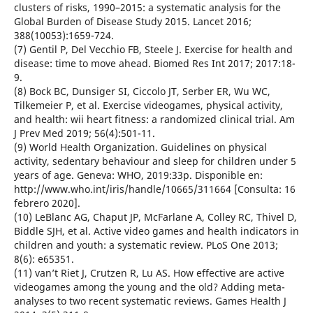
clusters of risks, 1990–2015: a systematic analysis for the
Global Burden of Disease Study 2015. Lancet 2016;
388(10053):1659-724.
(7) Gentil P, Del Vecchio FB, Steele J. Exercise for health and
disease: time to move ahead. Biomed Res Int 2017; 2017:18-
9.
(8) Bock BC, Dunsiger SI, Ciccolo JT, Serber ER, Wu WC,
Tilkemeier P, et al. Exercise videogames, physical activity,
and health: wii heart fitness: a randomized clinical trial. Am
J Prev Med 2019; 56(4):501-11.
(9) World Health Organization. Guidelines on physical
activity, sedentary behaviour and sleep for children under 5
years of age. Geneva: WHO, 2019:33p. Disponible en:
http://www.who.int/iris/handle/10665/311664 [Consulta: 16
febrero 2020].
(10) LeBlanc AG, Chaput JP, McFarlane A, Colley RC, Thivel D,
Biddle SJH, et al. Active video games and health indicators in
children and youth: a systematic review. PLoS One 2013;
8(6): e65351.
(11) van’t Riet J, Crutzen R, Lu AS. How effective are active
videogames among the young and the old? Adding meta-
analyses to two recent systematic reviews. Games Health J