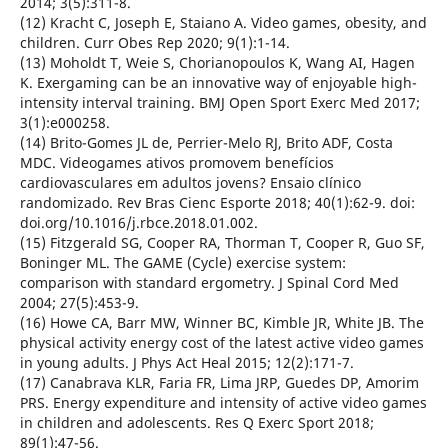
2014; 3(5):311-8.
(12) Kracht C, Joseph E, Staiano A. Video games, obesity, and
children. Curr Obes Rep 2020; 9(1):1-14.
(13) Moholdt T, Weie S, Chorianopoulos K, Wang AI, Hagen
K. Exergaming can be an innovative way of enjoyable high-
intensity interval training. BMJ Open Sport Exerc Med 2017;
3(1):e000258.
(14) Brito-Gomes JL de, Perrier-Melo RJ, Brito ADF, Costa
MDC. Videogames ativos promovem benefícios
cardiovasculares em adultos jovens? Ensaio clínico
randomizado. Rev Bras Cienc Esporte 2018; 40(1):62-9. doi:
doi.org/10.1016/j.rbce.2018.01.002.
(15) Fitzgerald SG, Cooper RA, Thorman T, Cooper R, Guo SF,
Boninger ML. The GAME (Cycle) exercise system:
comparison with standard ergometry. J Spinal Cord Med
2004; 27(5):453-9.
(16) Howe CA, Barr MW, Winner BC, Kimble JR, White JB. The
physical activity energy cost of the latest active video games
in young adults. J Phys Act Heal 2015; 12(2):171-7.
(17) Canabrava KLR, Faria FR, Lima JRP, Guedes DP, Amorim
PRS. Energy expenditure and intensity of active video games
in children and adolescents. Res Q Exerc Sport 2018;
89(1):47-56.