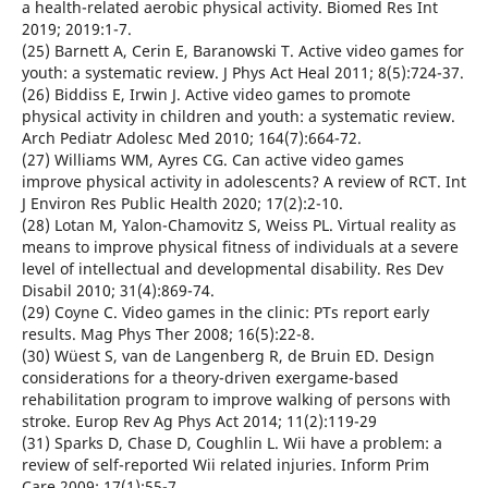
a health-related aerobic physical activity. Biomed Res Int
2019; 2019:1-7.
(25) Barnett A, Cerin E, Baranowski T. Active video games for
youth: a systematic review. J Phys Act Heal 2011; 8(5):724-37.
(26) Biddiss E, Irwin J. Active video games to promote
physical activity in children and youth: a systematic review.
Arch Pediatr Adolesc Med 2010; 164(7):664-72.
(27) Williams WM, Ayres CG. Can active video games
improve physical activity in adolescents? A review of RCT. Int
J Environ Res Public Health 2020; 17(2):2-10.
(28) Lotan M, Yalon-Chamovitz S, Weiss PL. Virtual reality as
means to improve physical fitness of individuals at a severe
level of intellectual and developmental disability. Res Dev
Disabil 2010; 31(4):869-74.
(29) Coyne C. Video games in the clinic: PTs report early
results. Mag Phys Ther 2008; 16(5):22-8.
(30) Wüest S, van de Langenberg R, de Bruin ED. Design
considerations for a theory-driven exergame-based
rehabilitation program to improve walking of persons with
stroke. Europ Rev Ag Phys Act 2014; 11(2):119-29
(31) Sparks D, Chase D, Coughlin L. Wii have a problem: a
review of self-reported Wii related injuries. Inform Prim
Care 2009; 17(1):55-7.