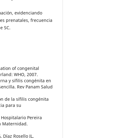
mación, evidenciando
oles prenatales, frecuencia
de SC.
ation of congenital
zerland: WHO, 2007.
rna y sífilis congénita en
sencilla. Rev Panam Salud
 de la sífilis congénita
cia para su
 Hospitalario Pereira
ón Maternidad.
 Díaz Rosello JL,