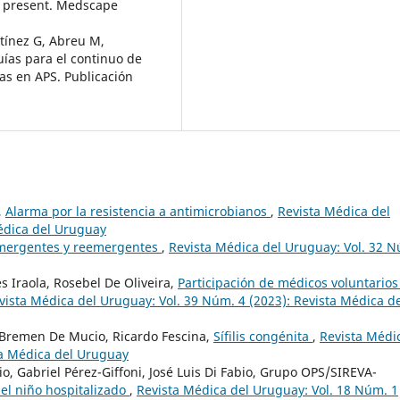
to present. Medscape
rtínez G, Abreu M,
uías para el continuo de
das en APS. Publicación
,
Alarma por la resistencia a antimicrobianos
,
Revista Médica del
Médica del Uruguay
emergentes y reemergentes
,
Revista Médica del Uruguay: Vol. 32 
s Iraola, Rosebel De Oliveira,
Participación de médicos voluntarios
vista Médica del Uruguay: Vol. 39 Núm. 4 (2023): Revista Médica d
o, Bremen De Mucio, Ricardo Fescina,
Sífilis congénita
,
Revista Médi
ta Médica del Uruguay
o, Gabriel Pérez-Giffoni, José Luis Di Fabio, Grupo OPS/SIREVA-
del niño hospitalizado
,
Revista Médica del Uruguay: Vol. 18 Núm. 1