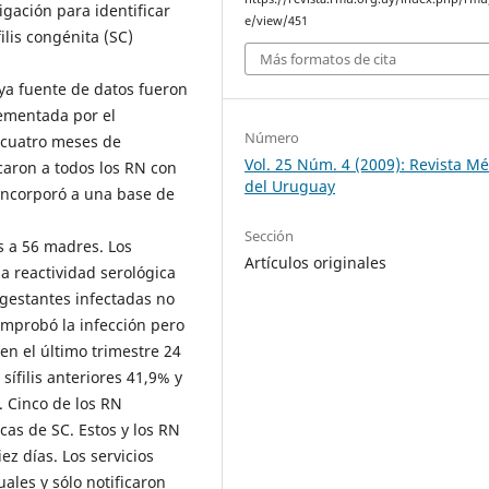
igación para identificar
e/view/451
ilis congénita (SC)
Más formatos de cita
uya fuente de datos fueron
lementada por el
Número
 cuatro meses de
Vol. 25 Núm. 4 (2009): Revista M
icaron a todos los RN con
del Uruguay
 incorporó a una base de
Sección
s a 56 madres. Los
Artículos originales
a reactividad serológica
gestantes infectadas no
omprobó la infección pero
en el último trimestre 24
sífilis anteriores 41,9% y
. Cinco de los RN
cas de SC. Estos y los RN
ez días. Los servicios
ales y sólo notificaron