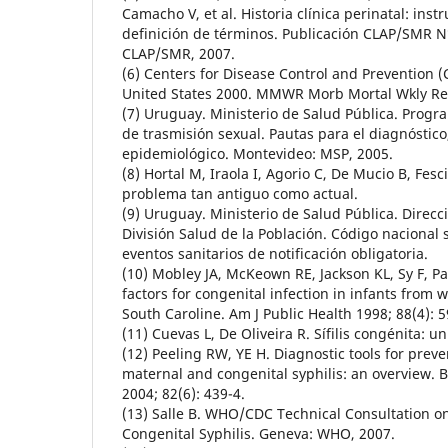
Camacho V, et al. Historia clínica perinatal: inst
definición de términos. Publicación CLAP/SMR N
CLAP/SMR, 2007.
(6) Centers for Disease Control and Prevention (
United States 2000. MMWR Morb Mortal Wkly Rep
(7) Uruguay. Ministerio de Salud Pública. Progr
de trasmisión sexual. Pautas para el diagnóstico
epidemiológico. Montevideo: MSP, 2005.
(8) Hortal M, Iraola I, Agorio C, De Mucio B, Fesci
problema tan antiguo como actual.
(9) Uruguay. Ministerio de Salud Pública. Direcc
División Salud de la Población. Código naciona
eventos sanitarios de notificación obligatoria.
(10) Mobley JA, McKeown RE, Jackson KL, Sy F, P
factors for congenital infection in infants from 
South Caroline. Am J Public Health 1998; 88(4): 
(11) Cuevas L, De Oliveira R. Sífilis congénita: u
(12) Peeling RW, YE H. Diagnostic tools for pre
maternal and congenital syphilis: an overview. 
2004; 82(6): 439-4.
(13) Salle B. WHO/CDC Technical Consultation on
Congenital Syphilis. Geneva: WHO, 2007.