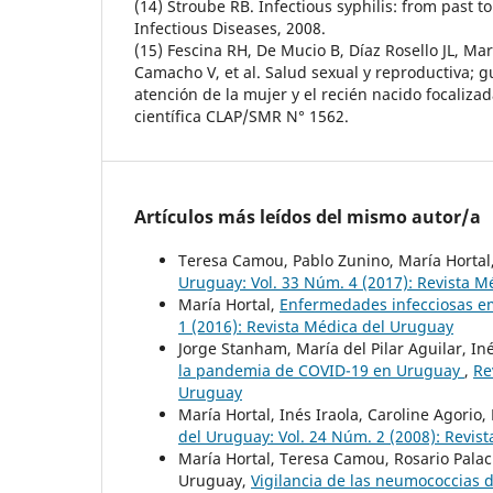
(14) Stroube RB. Infectious syphilis: from past 
Infectious Diseases, 2008.
(15) Fescina RH, De Mucio B, Díaz Rosello JL, Ma
Camacho V, et al. Salud sexual y reproductiva; g
atención de la mujer y el recién nacido focaliza
científica CLAP/SMR N° 1562.
Artículos más leídos del mismo autor/a
Teresa Camou, Pablo Zunino, María Hortal
Uruguay: Vol. 33 Núm. 4 (2017): Revista 
María Hortal,
Enfermedades infecciosas 
1 (2016): Revista Médica del Uruguay
Jorge Stanham, María del Pilar Aguilar, Iné
la pandemia de COVID-19 en Uruguay
,
Re
Uruguay
María Hortal, Inés Iraola, Caroline Agori
del Uruguay: Vol. 24 Núm. 2 (2008): Revis
María Hortal, Teresa Camou, Rosario Palaci
Uruguay,
Vigilancia de las neumococcias 