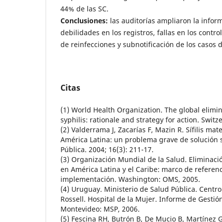
44% de las SC.
Conclusiones:
las auditorías ampliaron la infor
debilidades en los registros, fallas en los contr
de reinfecciones y subnotificación de los casos 
Citas
(1) World Health Organization. The global elimin
syphilis: rationale and strategy for action. Swit
(2) Valderrama J, Zacarías F, Mazin R. Sífilis mate
América Latina: un problema grave de solución 
Pública. 2004; 16(3): 211-17.
(3) Organización Mundial de la Salud. Eliminación
en América Latina y el Caribe: marco de referen
implementación. Washington: OMS, 2005.
(4) Uruguay. Ministerio de Salud Pública. Centro
Rossell. Hospital de la Mujer. Informe de Gesti
Montevideo: MSP, 2006.
(5) Fescina RH, Butrón B, De Mucio B, Martínez G,