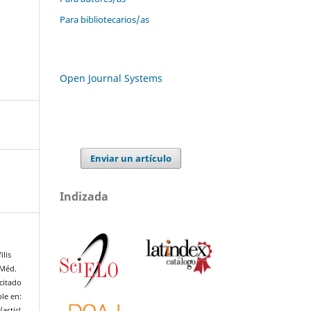
Para bibliotecarios/as
Open Journal Systems
Enviar un artículo
Indizada
ilis
 Méd.
citado
le en:
articl