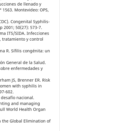
rucciones de llenado y
° 1563. Montevideo: OPS,
CDC). Congenital Syphilis-
 2001; 50(27): 573-7.
ama ITS/SIDA. Infecciones
, tratamiento y control
na R. Sífilis congénita: un
ión General de la Salud.
l sobre enfermedades y
arham JS, Brenner ER. Risk
women with syphilis in
597-602.
n desafío nacional.
venting and managing
Bull World Health Organ
 the Global Elimination of