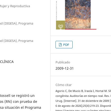
Mujer y Reproductiva
alud (DIGESA), Programa
alud (DIGESA), Programa
PDF
 CLÍNICA
Publicado
2009-12-31
Cómo citar
Agorio C, De Mucio B, Iraola I, Hortal M. Síf
Rossell se registró un
congénita: Auditorías en tiempo real. Rev.
dos (RN) con prueba de
Urug. [Internet]. 31 de diciembre de 2009 [
6 de agosto de 2026];25(4):219-23. Disponib
 esa situación el Programa
https://revista.rmu.org.uy/index.php/rmu/