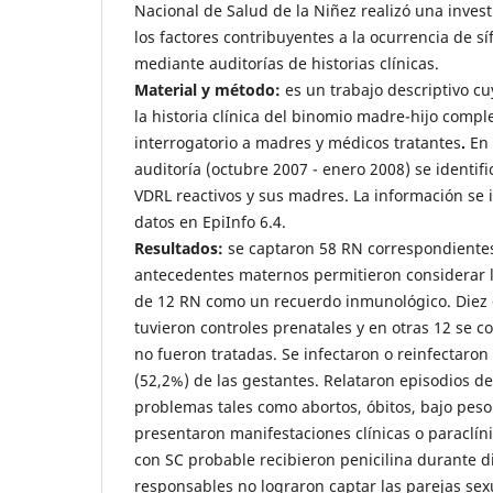
Nacional de Salud de la Niñez realizó una invest
los factores contribuyentes a la ocurrencia de síf
mediante auditorías de historias clínicas.
Material y método:
es un trabajo descriptivo c
la historia clínica del binomio madre-hijo comp
interrogatorio a madres y médicos tratantes
.
En
auditoría (octubre 2007 - enero 2008) se identif
VDRL reactivos y sus madres. La información se
datos en EpiInfo 6.4.
Resultados:
se captaron 58 RN correspondiente
antecedentes maternos permitieron considerar l
de 12 RN como un recuerdo inmunológico. Diez 
tuvieron controles prenatales y en otras 12 se c
no fueron tratadas. Se infectaron o reinfectaron 
(52,2%) de las gestantes. Relataron episodios de 
problemas tales como abortos, óbitos, bajo peso
presentaron manifestaciones clínicas o paraclíni
con SC probable recibieron penicilina durante di
responsables no lograron captar las parejas sexu