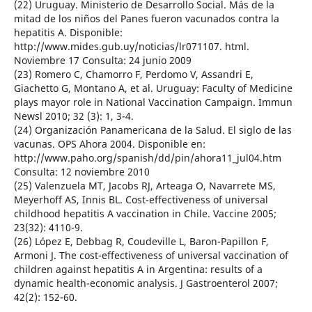
(22) Uruguay. Ministerio de Desarrollo Social. Más de la
mitad de los niños del Panes fueron vacunados contra la
hepatitis A. Disponible:
http://www.mides.gub.uy/noticias/lr071107. html.
Noviembre 17 Consulta: 24 junio 2009
(23) Romero C, Chamorro F, Perdomo V, Assandri E,
Giachetto G, Montano A, et al. Uruguay: Faculty of Medicine
plays mayor role in National Vaccination Campaign. Immun
Newsl 2010; 32 (3): 1, 3-4.
(24) Organización Panamericana de la Salud. El siglo de las
vacunas. OPS Ahora 2004. Disponible en:
http://www.paho.org/spanish/dd/pin/ahora11_jul04.htm
Consulta: 12 noviembre 2010
(25) Valenzuela MT, Jacobs RJ, Arteaga O, Navarrete MS,
Meyerhoff AS, Innis BL. Cost-effectiveness of universal
childhood hepatitis A vaccination in Chile. Vaccine 2005;
23(32): 4110-9.
(26) López E, Debbag R, Coudeville L, Baron-Papillon F,
Armoni J. The cost-effectiveness of universal vaccination of
children against hepatitis A in Argentina: results of a
dynamic health-economic analysis. J Gastroenterol 2007;
42(2): 152-60.