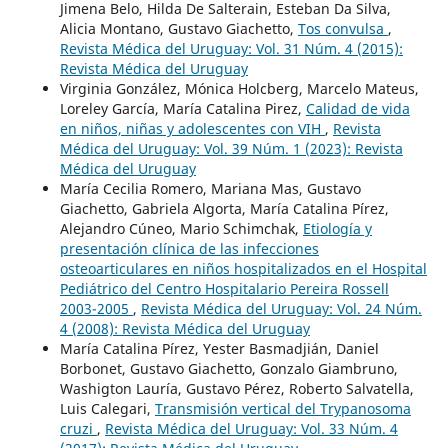
Jimena Belo, Hilda De Salterain, Esteban Da Silva,
Alicia Montano, Gustavo Giachetto,
Tos convulsa
,
Revista Médica del Uruguay: Vol. 31 Núm. 4 (2015):
Revista Médica del Uruguay
Virginia González, Mónica Holcberg, Marcelo Mateus,
Loreley García, María Catalina Pirez,
Calidad de vida
en niños, niñas y adolescentes con VIH
,
Revista
Médica del Uruguay: Vol. 39 Núm. 1 (2023): Revista
Médica del Uruguay
María Cecilia Romero, Mariana Mas, Gustavo
Giachetto, Gabriela Algorta, María Catalina Pírez,
Alejandro Cúneo, Mario Schimchak,
Etiología y
presentación clínica de las infecciones
osteoarticulares en niños hospitalizados en el Hospital
Pediátrico del Centro Hospitalario Pereira Rossell
2003-2005
,
Revista Médica del Uruguay: Vol. 24 Núm.
4 (2008): Revista Médica del Uruguay
María Catalina Pírez, Yester Basmadjián, Daniel
Borbonet, Gustavo Giachetto, Gonzalo Giambruno,
Washigton Lauría, Gustavo Pérez, Roberto Salvatella,
Luis Calegari,
Transmisión vertical del Trypanosoma
cruzi
,
Revista Médica del Uruguay: Vol. 33 Núm. 4