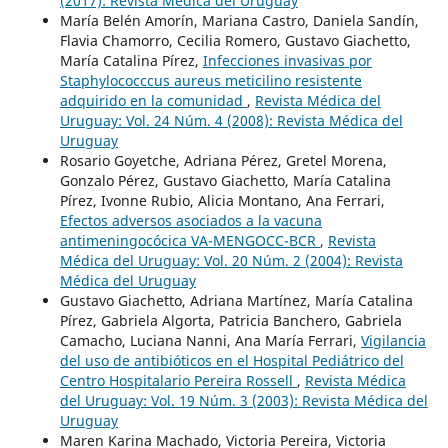
(2017): Revista Médica del Uruguay
María Belén Amorín, Mariana Castro, Daniela Sandín,
Flavia Chamorro, Cecilia Romero, Gustavo Giachetto,
María Catalina Pírez,
Infecciones invasivas por
Staphylococccus aureus meticilino resistente
adquirido en la comunidad
,
Revista Médica del
Uruguay: Vol. 24 Núm. 4 (2008): Revista Médica del
Uruguay
Rosario Goyetche, Adriana Pérez, Gretel Morena,
Gonzalo Pérez, Gustavo Giachetto, María Catalina
Pírez, Ivonne Rubio, Alicia Montano, Ana Ferrari,
Efectos adversos asociados a la vacuna
antimeningocócica VA-MENGOCC-BCR
,
Revista
Médica del Uruguay: Vol. 20 Núm. 2 (2004): Revista
Médica del Uruguay
Gustavo Giachetto, Adriana Martínez, María Catalina
Pírez, Gabriela Algorta, Patricia Banchero, Gabriela
Camacho, Luciana Nanni, Ana María Ferrari,
Vigilancia
del uso de antibióticos en el Hospital Pediátrico del
Centro Hospitalario Pereira Rossell
,
Revista Médica
del Uruguay: Vol. 19 Núm. 3 (2003): Revista Médica del
Uruguay
Maren Karina Machado, Victoria Pereira, Victoria