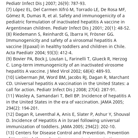
Pediatr Infect Dis J 2007; 26(9): 787-93.
(7) López EL, Del Carmen Xifró M, Torrado LE, De Rosa MF,
Gómez R, Dumas R, et al. Safety and immunogenicity of a
pediatric formulation of inactivated hepatitis A vaccine in
Argentinean children. Pediatr Infect Dis J 2001; 20(1): 48-52.
(8) Riedemann S, Reinhardt G, Ibarra H, Frösner GG.
Immunogenicity and safety of a virosomal hepatitis A
vaccine (Epaxal) in healthy toddlers and children in Chile.
Acta Paediatr 2004; 93(3): 412-4.
(9) Bovier PA, Bock J, Loutan L, Farinelli T, Glueck R, Herzog
C. Long-term immunogenicity of an inactivated virosome
hepatitis A vaccine. J Med Virol 2002; 68(4): 489-93.
(10) Lieberman JM, Word BM, Jacobs RJ, Dagan R, Marchant
CD. Universal hepatitis A vaccination in the United States: a
call for action. Pediatr Infect Dis J 2008; 27(4): 287-91.
(11) Wasley A, Samandari T, Bell BP. Incidence of hepatitis A
in the United States in the era of vaccination. JAMA 2005;
294(2): 194-201.
(12) Dagan R, Leventhal A, Anis E, Slater P, Ashur Y, Shouval
D. Incidence of Hepatitis A in Israel following universal
immunization of toddlers. JAMA 2005; 294(2): 202-10.
(13) Centers for Disease Control and Prevention. Prevention