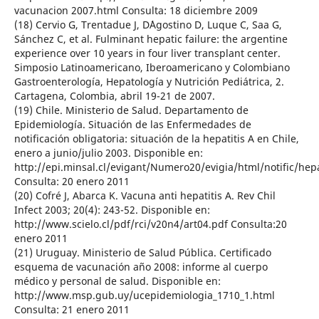
vacunacion 2007.html Consulta: 18 diciembre 2009
(18) Cervio G, Trentadue J, D´Agostino D, Luque C, Saa G,
Sánchez C, et al. Fulminant hepatic failure: the argentine
experience over 10 years in four liver transplant center.
Simposio Latinoamericano, Iberoamericano y Colombiano
Gastroenterología, Hepatología y Nutrición Pediátrica, 2.
Cartagena, Colombia, abril 19-21 de 2007.
(19) Chile. Ministerio de Salud. Departamento de
Epidemiología. Situación de las Enfermedades de
notificación obligatoria: situación de la hepatitis A en Chile,
enero a junio/julio 2003. Disponible en:
http://epi.minsal.cl/evigant/Numero20/evigia/html/notific/he
Consulta: 20 enero 2011
(20) Cofré J, Abarca K. Vacuna anti hepatitis A. Rev Chil
Infect 2003; 20(4): 243-52. Disponible en:
http://www.scielo.cl/pdf/rci/v20n4/art04.pdf Consulta:20
enero 2011
(21) Uruguay. Ministerio de Salud Pública. Certificado
esquema de vacunación año 2008: informe al cuerpo
médico y personal de salud. Disponible en:
http://www.msp.gub.uy/ucepidemiologia_1710_1.html
Consulta: 21 enero 2011