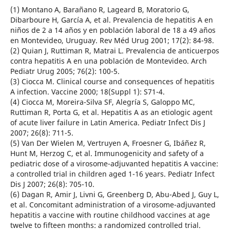
(1) Montano A, Barañano R, Lageard B, Moratorio G,
Dibarboure H, García A, et al. Prevalencia de hepatitis A en
niños de 2 a 14 años y en población laboral de 18 a 49 años
en Montevideo, Uruguay. Rev Méd Urug 2001; 17(2): 84-98.
(2) Quian J, Ruttiman R, Matrai L. Prevalencia de anticuerpos
contra hepatitis A en una población de Montevideo. Arch
Pediatr Urug 2005; 76(2): 100-5.
(3) Ciocca M. Clinical course and consequences of hepatitis
A infection. Vaccine 2000; 18(Suppl 1): S71-4.
(4) Ciocca M, Moreira-Silva SF, Alegría S, Galoppo MC,
Ruttiman R, Porta G, et al. Hepatitis A as an etiologic agent
of acute liver failure in Latin America. Pediatr Infect Dis J
2007; 26(8): 711-5.
(5) Van Der Wielen M, Vertruyen A, Froesner G, Ibáñez R,
Hunt M, Herzog C, et al. Immunogenicity and safety of a
pediatric dose of a virosome-adjuvanted hepatitis A vaccine:
a controlled trial in children aged 1-16 years. Pediatr Infect
Dis J 2007; 26(8): 705-10.
(6) Dagan R, Amir J, Livni G, Greenberg D, Abu-Abed J, Guy L,
et al. Concomitant administration of a virosome-adjuvanted
hepatitis a vaccine with routine childhood vaccines at age
twelve to fifteen months: a randomized controlled trial.