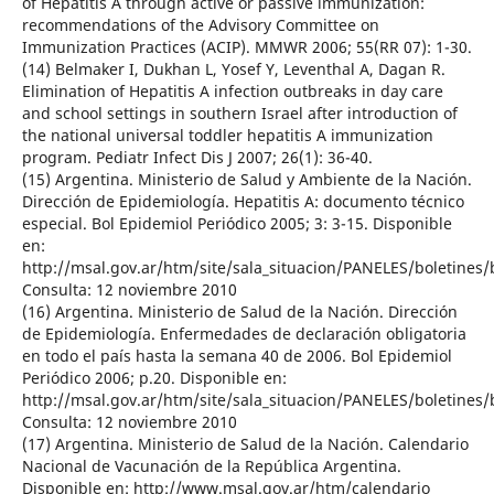
of Hepatitis A through active or passive immunization:
recommendations of the Advisory Committee on
Immunization Practices (ACIP). MMWR 2006; 55(RR 07): 1-30.
(14) Belmaker I, Dukhan L, Yosef Y, Leventhal A, Dagan R.
Elimination of Hepatitis A infection outbreaks in day care
and school settings in southern Israel after introduction of
the national universal toddler hepatitis A immunization
program. Pediatr Infect Dis J 2007; 26(1): 36-40.
(15) Argentina. Ministerio de Salud y Ambiente de la Nación.
Dirección de Epidemiología. Hepatitis A: documento técnico
especial. Bol Epidemiol Periódico 2005; 3: 3-15. Disponible
en:
http://msal.gov.ar/htm/site/sala_situacion/PANELES/boletines/
Consulta: 12 noviembre 2010
(16) Argentina. Ministerio de Salud de la Nación. Dirección
de Epidemiología. Enfermedades de declaración obligatoria
en todo el país hasta la semana 40 de 2006. Bol Epidemiol
Periódico 2006; p.20. Disponible en:
http://msal.gov.ar/htm/site/sala_situacion/PANELES/boletines/
Consulta: 12 noviembre 2010
(17) Argentina. Ministerio de Salud de la Nación. Calendario
Nacional de Vacunación de la República Argentina.
Disponible en: http://www.msal.gov.ar/htm/calendario