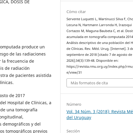
ICA, DOSIS DE
Cómo citar
Servente Luquetti L, Martinucci Silva F, Ch
Lecuna N, Hartmann Larronda H, Irazoqui
Cortazzo M, Maguna Baubeta C, et al. Dosi
acumulada en tomografía computada 2014
Análisis descriptivo de una población del H
a computada produce un
de Clínicas. Rev. Méd. Urug. [Internet]. 3 d
iesgo de las radiaciones
septiembre de 2018 [citado 7 de agosto de
r la frecuencia de
2026];34(3):139-48. Disponible en:
https://revista.rmu.org.uy/index.php/rmu/
is de radiación
e/view/31
tra de pacientes asistida
ínicas.
Más formatos de cita
gosto de 2017
l Hospital de Clínicas, a
Número
n de una tomografía
Vol. 34 Núm. 3 (2018): Revista M
ongitudinal,
del Uruguay
os demográficos y del
Sección
ios tomográficos previos