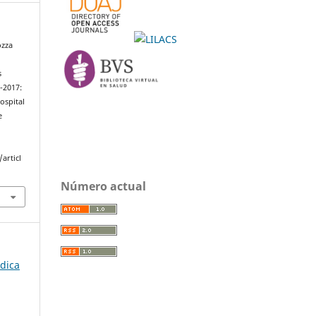
ozza
s
-2017:
ospital
e
articl
Número actual
édica