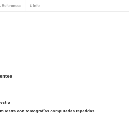
References
Info
dentes
uestra
a muestra con tomografías computadas repetidas