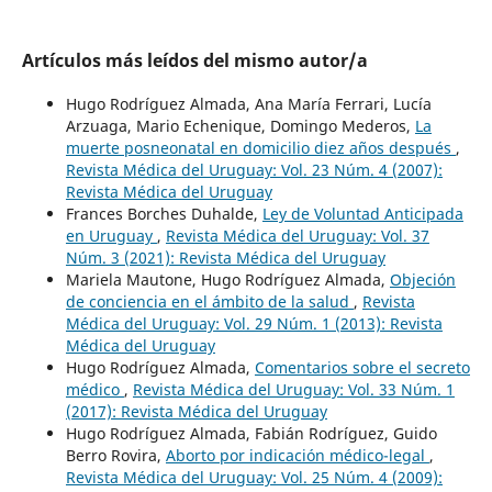
Artículos más leídos del mismo autor/a
Hugo Rodríguez Almada, Ana María Ferrari, Lucía
Arzuaga, Mario Echenique, Domingo Mederos,
La
muerte posneonatal en domicilio diez años después
,
Revista Médica del Uruguay: Vol. 23 Núm. 4 (2007):
Revista Médica del Uruguay
Frances Borches Duhalde,
Ley de Voluntad Anticipada
en Uruguay
,
Revista Médica del Uruguay: Vol. 37
Núm. 3 (2021): Revista Médica del Uruguay
Mariela Mautone, Hugo Rodríguez Almada,
Objeción
de conciencia en el ámbito de la salud
,
Revista
Médica del Uruguay: Vol. 29 Núm. 1 (2013): Revista
Médica del Uruguay
Hugo Rodríguez Almada,
Comentarios sobre el secreto
médico
,
Revista Médica del Uruguay: Vol. 33 Núm. 1
(2017): Revista Médica del Uruguay
Hugo Rodríguez Almada, Fabián Rodríguez, Guido
Berro Rovira,
Aborto por indicación médico-legal
,
Revista Médica del Uruguay: Vol. 25 Núm. 4 (2009):