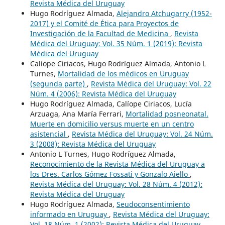
Revista Médica del Uruguay
Hugo Rodríguez Almada,
Alejandro Atchugarry (1952-
2017) y el Comité de Ética para Proyectos de
Investigación de la Facultad de Medicina
,
Revista
Médica del Uruguay: Vol. 35 Núm. 1 (2019): Revista
Médica del Uruguay
Calíope Ciriacos, Hugo Rodríguez Almada, Antonio L
Turnes,
Mortalidad de los médicos en Uruguay
(segunda parte)
,
Revista Médica del Uruguay: Vol. 22
Núm. 4 (2006): Revista Médica del Uruguay
Hugo Rodríguez Almada, Calíope Ciriacos, Lucía
Arzuaga, Ana María Ferrari,
Mortalidad posneonatal.
Muerte en domicilio versus muerte en un centro
asistencial
,
Revista Médica del Uruguay: Vol. 24 Núm.
3 (2008): Revista Médica del Uruguay
Antonio L Turnes, Hugo Rodríguez Almada,
Reconocimiento de la Revista Médica del Uruguay a
los Dres. Carlos Gómez Fossati y Gonzalo Aiello
,
Revista Médica del Uruguay: Vol. 28 Núm. 4 (2012):
Revista Médica del Uruguay
Hugo Rodríguez Almada,
Seudoconsentimiento
informado en Uruguay
,
Revista Médica del Uruguay:
Vol. 18 Núm. 1 (2002): Revista Médica del Uruguay