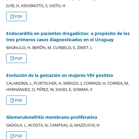
JURI, H, KISHIMOTO, S, SAITO, H
PDF
Endocarditis en pacientes drogadictos: a propósito de los
tres primeros casos diagnosticados en el Uruguay
BAGNULO, H, BERÓN, M, CURBELO, E, ZIMET, L
PDF
Evolución de la gestación en mujeres VIH positivo
CALANDRIA, L, PURTSCHER, H, MIRAZO, I, CORRADI, H, CORREA, M,
HERNÁNDEZ, O, PÉREZ, W, SAVIO, E, SOMMA, V
PDF
Glomerulonefritis membrano-proliferativa
GADOLA, L, ACOSTA, N, CAMPEAS, G, MAZZUCHI, N
PDF