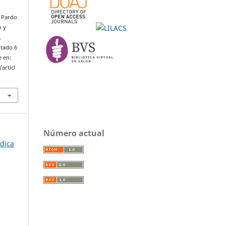
, Pardo
o y
.
itado 6
e en:
articl
Número actual
édica