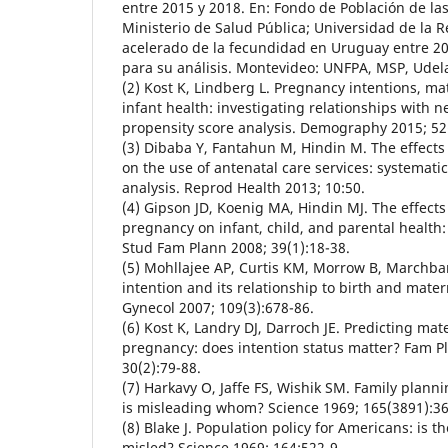
entre 2015 y 2018. En: Fondo de Población de la
Ministerio de Salud Pública; Universidad de la 
acelerado de la fecundidad en Uruguay entre 20
para su análisis. Montevideo: UNFPA, MSP, Udel
(2) Kost K, Lindberg L. Pregnancy intentions, ma
infant health: investigating relationships with
propensity score analysis. Demography 2015; 52
(3) Dibaba Y, Fantahun M, Hindin M. The effects
on the use of antenatal care services: systemati
analysis. Reprod Health 2013; 10:50.
(4) Gipson JD, Koenig MA, Hindin MJ. The effect
pregnancy on infant, child, and parental health: 
Stud Fam Plann 2008; 39(1):18-38.
(5) Mohllajee AP, Curtis KM, Morrow B, Marchb
intention and its relationship to birth and mate
Gynecol 2007; 109(3):678-86.
(6) Kost K, Landry DJ, Darroch JE. Predicting ma
pregnancy: does intention status matter? Fam P
30(2):79-88.
(7) Harkavy O, Jaffe FS, Wishik SM. Family plann
is misleading whom? Science 1969; 165(3891):36
(8) Blake J. Population policy for Americans: is
misled? Science 1969; 164:522-9.