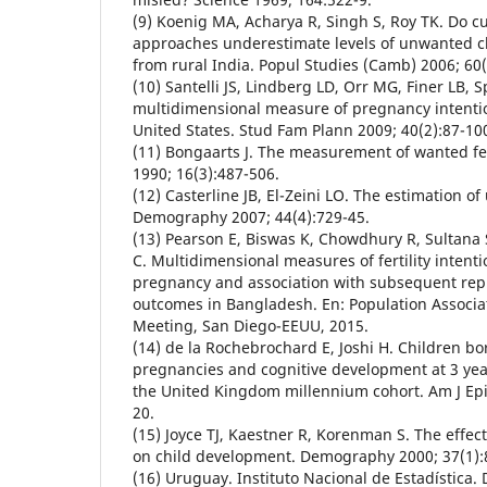
(9) Koenig MA, Acharya R, Singh S, Roy TK. Do 
approaches underestimate levels of unwanted c
from rural India. Popul Studies (Camb) 2006; 60(
(10) Santelli JS, Lindberg LD, Orr MG, Finer LB, S
multidimensional measure of pregnancy intenti
United States. Stud Fam Plann 2009; 40(2):87-10
(11) Bongaarts J. The measurement of wanted fer
1990; 16(3):487-506.
(12) Casterline JB, El-Zeini LO. The estimation of
Demography 2007; 44(4):729-45.
(13) Pearson E, Biswas K, Chowdhury R, Sultana
C. Multidimensional measures of fertility inten
pregnancy and association with subsequent rep
outcomes in Bangladesh. En: Population Associa
Meeting, San Diego-EEUU, 2015.
(14) de la Rochebrochard E, Joshi H. Children b
pregnancies and cognitive development at 3 years
the United Kingdom millennium cohort. Am J Epi
20.
(15) Joyce TJ, Kaestner R, Korenman S. The effec
on child development. Demography 2000; 37(1):
(16) Uruguay. Instituto Nacional de Estadística.