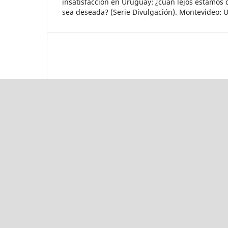
insatisfacción en Uruguay: ¿cuán lejos estamos 
sea deseada? (Serie Divulgación). Montevideo: 