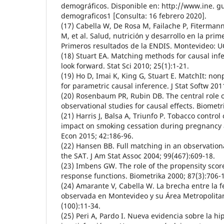
demográficos. Disponible en: http://www.ine. g
demograficos1 [Consulta: 16 febrero 2020].
(17) Cabella W, De Rosa M, Failache P, Fiterman
M, et al. Salud, nutrición y desarrollo en la pri
Primeros resultados de la ENDIS. Montevideo: U
(18) Stuart EA. Matching methods for causal inf
look forward. Stat Sci 2010; 25(1):1-21.
(19) Ho D, Imai K, King G, Stuart E. MatchIt: n
for parametric causal inference. J Stat Softw 2011
(20) Rosenbaum PR, Rubin DB. The central role o
observational studies for causal effects. Biometr
(21) Harris J, Balsa A, Triunfo P. Tobacco contr
impact on smoking cessation during pregnancy a
Econ 2015; 42:186-96.
(22) Hansen BB. Full matching in an observationa
the SAT. J Am Stat Assoc 2004; 99(467):609-18.
(23) Imbens GW. The role of the propensity scor
response functions. Biometrika 2000; 87(3):706-
(24) Amarante V, Cabella W. La brecha entre la 
observada en Montevideo y su Área Metropolita
(100):11-34.
(25) Peri A, Pardo I. Nueva evidencia sobre la hi