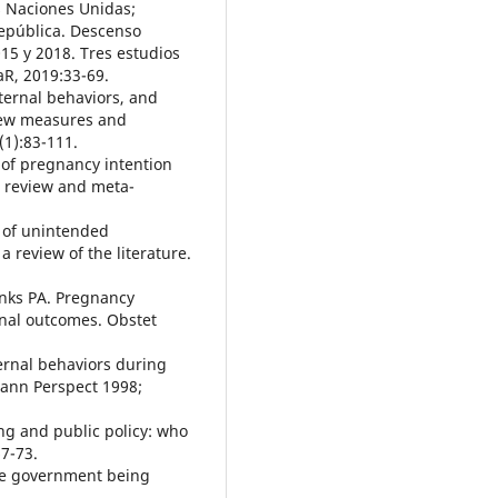
s Naciones Unidas;
República. Descenso
15 y 2018. Tres estudios
aR, 2019:33-69.
ternal behaviors, and
 new measures and
(1):83-111.
 of pregnancy intention
c review and meta-
s of unintended
a review of the literature.
anks PA. Pregnancy
rnal outcomes. Obstet
ternal behaviors during
lann Perspect 1998;
ing and public policy: who
7-73.
 the government being