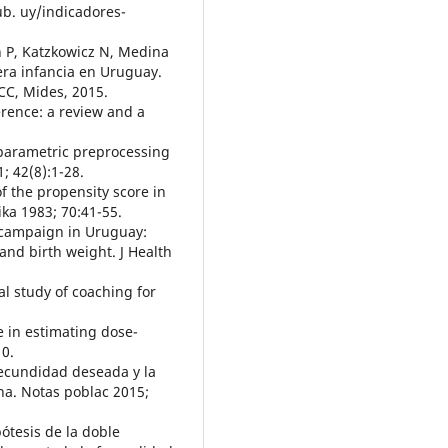
ub. uy/indicadores-
n P, Katzkowicz N, Medina
mera infancia en Uruguay.
CC, Mides, 2015.
erence: a review and a
onparametric preprocessing
; 42(8):1-28.
f the propensity score in
ika 1983; 70:41-55.
ol campaign in Uruguay:
nd birth weight. J Health
l study of coaching for
e in estimating dose-
10.
fecundidad deseada y la
na. Notas poblac 2015;
pótesis de la doble