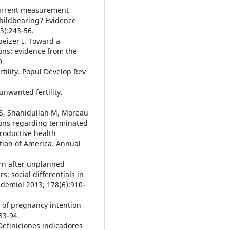
current measurement
hildbearing? Evidence
3):243-56.
peizer I. Toward a
ons: evidence from the
0.
tility. Popul Develop Rev
 unwanted fertility.
 S, Shahidullah M, Moreau
tions regarding terminated
roductive health
tion of America. Annual
orn after unplanned
: social differentials in
demiol 2013; 178(6):910-
t of pregnancy intention
83-94.
 Definiciones indicadores