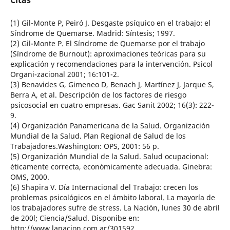
Citas
(1) Gil-Monte P, Peiró J. Desgaste psíquico en el trabajo: el
Síndrome de Quemarse. Madrid: Síntesis; 1997.
(2) Gil-Monte P. El Síndrome de Quemarse por el trabajo
(Síndrome de Burnout): aproximaciones teóricas para su
explicación y recomendaciones para la intervención. Psicol
Organi-zacional 2001; 16:101-2.
(3) Benavides G, Gimeneo D, Benach J, Martínez J, Jarque S,
Berra A, et al. Descripción de los factores de riesgo
psicosocial en cuatro empresas. Gac Sanit 2002; 16(3): 222-
9.
(4) Organización Panamericana de la Salud. Organización
Mundial de la Salud. Plan Regional de Salud de los
Trabajadores.Washington: OPS, 2001: 56 p.
(5) Organización Mundial de la Salud. Salud ocupacional:
éticamente correcta, económicamente adecuada. Ginebra:
OMS, 2000.
(6) Shapira V. Día Internacional del Trabajo: crecen los
problemas psicológicos en el ámbito laboral. La mayoría de
los trabajadores sufre de stress. La Nación, lunes 30 de abril
de 200l; Ciencia/Salud. Disponibe en:
http://www.lanacion.com.ar/301592