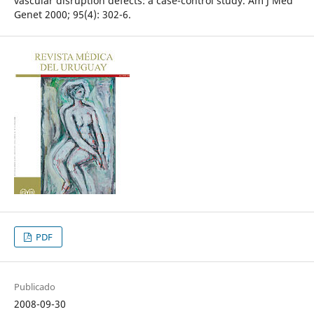
vascular disruption defects: a case-control study. Am J Med
Genet 2000; 95(4): 302-6.
PDF
Publicado
2008-09-30