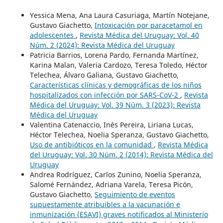
Yessica Mena, Ana Laura Casuriaga, Martín Notejane,
Gustavo Giachetto,
Intoxicación por paracetamol en
adolescentes
,
Revista Médica del Uruguay: Vol. 40
Núm. 2 (2024): Revista Médica del Uruguay
Patricia Barrios, Lorena Pardo, Fernanda Martínez,
Karina Malan, Valeria Cardozo, Teresa Toledo, Héctor
Telechea, Álvaro Galiana, Gustavo Giachetto,
Características clínicas y demográficas de los niños
hospitalizados con infección por SARS-CoV-2
,
Revista
Médica del Uruguay: Vol. 39 Núm. 3 (2023): Revista
Médica del Uruguay
Valentina Catenaccio, Inés Pereira, Liriana Lucas,
Héctor Telechea, Noelia Speranza, Gustavo Giachetto,
Uso de antibióticos en la comunidad
,
Revista Médica
del Uruguay: Vol. 30 Núm. 2 (2014): Revista Médica del
Uruguay
Andrea Rodríguez, Carlos Zunino, Noelia Speranza,
Salomé Fernández, Adriana Varela, Teresa Picón,
Gustavo Giachetto,
Seguimiento de eventos
supuestamente atribuibles a la vacunación e
inmunización (ESAVI) graves notificados al Ministerio