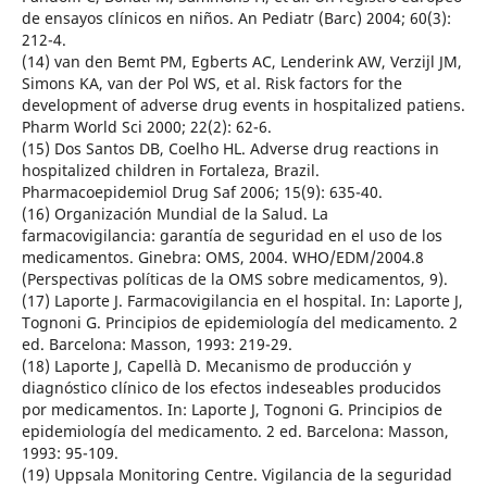
de ensayos clínicos en niños. An Pediatr (Barc) 2004; 60(3):
212-4.
(14) van den Bemt PM, Egberts AC, Lenderink AW, Verzijl JM,
Simons KA, van der Pol WS, et al. Risk factors for the
development of adverse drug events in hospitalized patiens.
Pharm World Sci 2000; 22(2): 62-6.
(15) Dos Santos DB, Coelho HL. Adverse drug reactions in
hospitalized children in Fortaleza, Brazil.
Pharmacoepidemiol Drug Saf 2006; 15(9): 635-40.
(16) Organización Mundial de la Salud. La
farmacovigilancia: garantía de seguridad en el uso de los
medicamentos. Ginebra: OMS, 2004. WHO/EDM/2004.8
(Perspectivas políticas de la OMS sobre medicamentos, 9).
(17) Laporte J. Farmacovigilancia en el hospital. In: Laporte J,
Tognoni G. Principios de epidemiología del medicamento. 2
ed. Barcelona: Masson, 1993: 219-29.
(18) Laporte J, Capellà D. Mecanismo de producción y
diagnóstico clínico de los efectos indeseables producidos
por medicamentos. In: Laporte J, Tognoni G. Principios de
epidemiología del medicamento. 2 ed. Barcelona: Masson,
1993: 95-109.
(19) Uppsala Monitoring Centre. Vigilancia de la seguridad