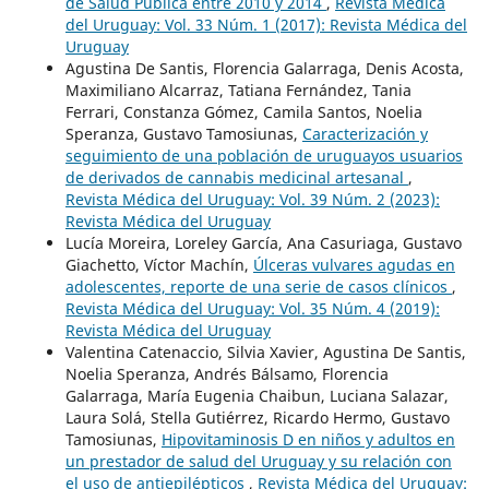
de Salud Pública entre 2010 y 2014
,
Revista Médica
del Uruguay: Vol. 33 Núm. 1 (2017): Revista Médica del
Uruguay
Agustina De Santis, Florencia Galarraga, Denis Acosta,
Maximiliano Alcarraz, Tatiana Fernández, Tania
Ferrari, Constanza Gómez, Camila Santos, Noelia
Speranza, Gustavo Tamosiunas,
Caracterización y
seguimiento de una población de uruguayos usuarios
de derivados de cannabis medicinal artesanal
,
Revista Médica del Uruguay: Vol. 39 Núm. 2 (2023):
Revista Médica del Uruguay
Lucía Moreira, Loreley García, Ana Casuriaga, Gustavo
Giachetto, Víctor Machín,
Úlceras vulvares agudas en
adolescentes, reporte de una serie de casos clínicos
,
Revista Médica del Uruguay: Vol. 35 Núm. 4 (2019):
Revista Médica del Uruguay
Valentina Catenaccio, Silvia Xavier, Agustina De Santis,
Noelia Speranza, Andrés Bálsamo, Florencia
Galarraga, María Eugenia Chaibun, Luciana Salazar,
Laura Solá, Stella Gutiérrez, Ricardo Hermo, Gustavo
Tamosiunas,
Hipovitaminosis D en niños y adultos en
un prestador de salud del Uruguay y su relación con
el uso de antiepilépticos
,
Revista Médica del Uruguay: