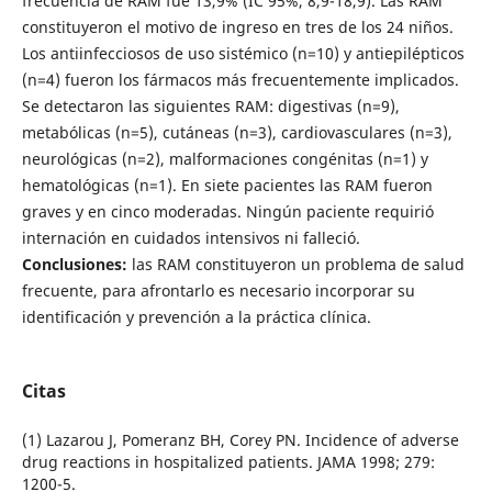
frecuencia de RAM fue 13,9% (IC 95%, 8,9-18,9). Las RAM
constituyeron el motivo de ingreso en tres de los 24 niños.
Los antiinfecciosos de uso sistémico (n=10) y antiepilépticos
(n=4) fueron los fármacos más frecuentemente implicados.
Se detectaron las siguientes RAM: digestivas (n=9),
metabólicas (n=5), cutáneas (n=3), cardiovasculares (n=3),
neurológicas (n=2), malformaciones congénitas (n=1) y
hematológicas (n=1). En siete pacientes las RAM fueron
graves y en cinco moderadas. Ningún paciente requirió
internación en cuidados intensivos ni falleció.
Conclusiones:
las RAM constituyeron un problema de salud
frecuente, para afrontarlo es necesario incorporar su
identificación y prevención a la práctica clínica.
Citas
(1) Lazarou J, Pomeranz BH, Corey PN. Incidence of adverse
drug reactions in hospitalized patients. JAMA 1998; 279:
1200-5.