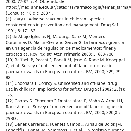
2000: 77-87. v. 4. Obtenido de:
https://med.unne.edu.ar/catedras/farmacologia/temas_farma/
(Consulta: 10 dic. 2007).
(8) Leary P. Adverse reactions in children. Specials
considerations in prevention and management. Drug Saf
1991; 6: 171-82.
(9) de Abajo Iglesias FJ, Madurga Sanz M, Montero
Corominas D, Martín-Serrano García G. La farmacovigilancia
en una agencia de regulación de medicamentos: fines y
estrategias. Rev Pediatr Aten Primaria 2003; 5: 683-706.
(10) Raffaeli P, Rocchi F, Bonati M, Jong G, Rane M, Knoeppel
C, et al. Survey of unlicensed and off label drug use in
paediatric wards in European countries. BMJ 2000; 329; 79-
82.
(11) Choonara I, Conroy S. Unlicensed and off-label drug
use in children. Implications for safety. Drug Saf 2002; 25(1):
1-5.
(12) Conroy S, Choonara I, Impicciatore P, Mohn A, Arnell H,
Rane A, et al. Survey of unlicensed and off label drug use in
paediatric wards in European countries. BMJ 2000; 320(8):
79-82.
(13) Danés Carreras I, Fuentes Camps I, Arnau de Bolós JM,
Pandolfi C, Bonati M, Sammons H, et al. Un registro europeo