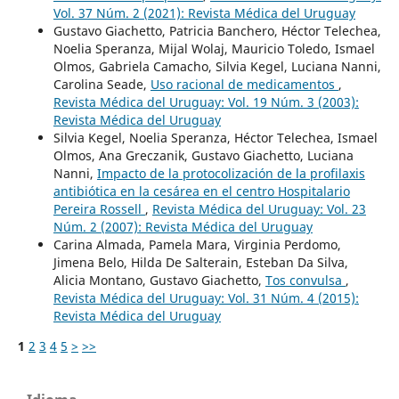
Vol. 37 Núm. 2 (2021): Revista Médica del Uruguay
Gustavo Giachetto, Patricia Banchero, Héctor Telechea,
Noelia Speranza, Mijal Wolaj, Mauricio Toledo, Ismael
Olmos, Gabriela Camacho, Silvia Kegel, Luciana Nanni,
Carolina Seade,
Uso racional de medicamentos
,
Revista Médica del Uruguay: Vol. 19 Núm. 3 (2003):
Revista Médica del Uruguay
Silvia Kegel, Noelia Speranza, Héctor Telechea, Ismael
Olmos, Ana Greczanik, Gustavo Giachetto, Luciana
Nanni,
Impacto de la protocolización de la profilaxis
antibiótica en la cesárea en el centro Hospitalario
Pereira Rossell
,
Revista Médica del Uruguay: Vol. 23
Núm. 2 (2007): Revista Médica del Uruguay
Carina Almada, Pamela Mara, Virginia Perdomo,
Jimena Belo, Hilda De Salterain, Esteban Da Silva,
Alicia Montano, Gustavo Giachetto,
Tos convulsa
,
Revista Médica del Uruguay: Vol. 31 Núm. 4 (2015):
Revista Médica del Uruguay
1
2
3
4
5
>
>>