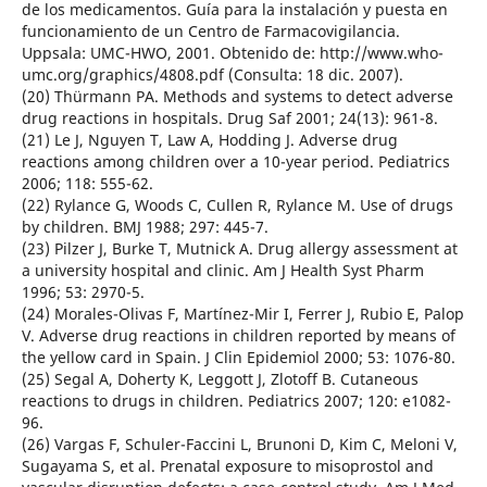
de los medicamentos. Guía para la instalación y puesta en
funcionamiento de un Centro de Farmacovigilancia.
Uppsala: UMC-HWO, 2001. Obtenido de: http://www.who-
umc.org/graphics/4808.pdf (Consulta: 18 dic. 2007).
(20) Thürmann PA. Methods and systems to detect adverse
drug reactions in hospitals. Drug Saf 2001; 24(13): 961-8.
(21) Le J, Nguyen T, Law A, Hodding J. Adverse drug
reactions among children over a 10-year period. Pediatrics
2006; 118: 555-62.
(22) Rylance G, Woods C, Cullen R, Rylance M. Use of drugs
by children. BMJ 1988; 297: 445-7.
(23) Pilzer J, Burke T, Mutnick A. Drug allergy assessment at
a university hospital and clinic. Am J Health Syst Pharm
1996; 53: 2970-5.
(24) Morales-Olivas F, Martínez-Mir I, Ferrer J, Rubio E, Palop
V. Adverse drug reactions in children reported by means of
the yellow card in Spain. J Clin Epidemiol 2000; 53: 1076-80.
(25) Segal A, Doherty K, Leggott J, Zlotoff B. Cutaneous
reactions to drugs in children. Pediatrics 2007; 120: e1082-
96.
(26) Vargas F, Schuler-Faccini L, Brunoni D, Kim C, Meloni V,
Sugayama S, et al. Prenatal exposure to misoprostol and