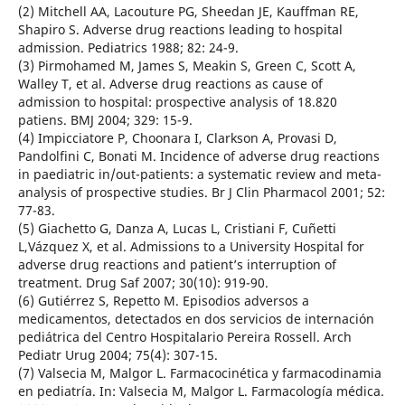
(2) Mitchell AA, Lacouture PG, Sheedan JE, Kauffman RE,
Shapiro S. Adverse drug reactions leading to hospital
admission. Pediatrics 1988; 82: 24-9.
(3) Pirmohamed M, James S, Meakin S, Green C, Scott A,
Walley T, et al. Adverse drug reactions as cause of
admission to hospital: prospective analysis of 18.820
patiens. BMJ 2004; 329: 15-9.
(4) Impicciatore P, Choonara I, Clarkson A, Provasi D,
Pandolfini C, Bonati M. Incidence of adverse drug reactions
in paediatric in/out-patients: a systematic review and meta-
analysis of prospective studies. Br J Clin Pharmacol 2001; 52:
77-83.
(5) Giachetto G, Danza A, Lucas L, Cristiani F, Cuñetti
L,Vázquez X, et al. Admissions to a University Hospital for
adverse drug reactions and patient’s interruption of
treatment. Drug Saf 2007; 30(10): 919-90.
(6) Gutiérrez S, Repetto M. Episodios adversos a
medicamentos, detectados en dos servicios de internación
pediátrica del Centro Hospitalario Pereira Rossell. Arch
Pediatr Urug 2004; 75(4): 307-15.
(7) Valsecia M, Malgor L. Farmacocinética y farmacodinamia
en pediatría. In: Valsecia M, Malgor L. Farmacología médica.