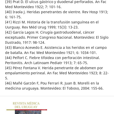
(39) Prat D. El ulcus gástrico y duodenal perforados. An Fac
Med Montevideo 1922; 7: 101-16.
(40) Iraola J. Heridas penetrantes de vientre. Rev Hosp 1913;
6: 161-75.
(41) Rizzi M. Historia de la transfusión sanguínea en el
Uurguay. Rev Méd Urug 1999; 15(3): 13-23.
(42) García Lagos H. Cirugía gastroduodenal, cáncer
exceptuado. Primer Congreso Nacional. Montevideo: El Siglo
Ilustrado, 1917: 98-124.
(43) Blanco Acevedo E. Asistencia a los heridos en el campo
de batalla. An Fac Med Montevideo 1921; 6: 1034-101.
(44) Pelfort C. Fiebre tifoidea con perforación intestinal.
Peritonitis. Arch Latinoam Pediatr 1913; 7: 65-75.
(45) Pérez Fontana V. Herida penetrante de abdomen por
empalamiento perineal. An Fac Med Montevideo 1923; 8: 22-
5.
(46) Mañé Garzón F, Pou Ferrari R. Juan B. Morelli en la
medicina uruguaya. Montevideo: El Toboso, 2004: 155-66.