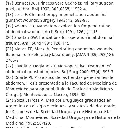
(17) Bennet JDC. Princess Vera Gedroits: military sugeon,
poet, author. BMJ 1992; 305(6868): 1532-4.
(18) Loria F. Chemotherapy in penetration abdominal
gunshot wounds. Surgery 1943; 13: 588-97.
(19) Adams DB. Mandatory exploration for penetrating
abdominal wounds. Arch Surg 1991; 126(1): 115.
(20) Shaftan GW. Indications for operation in abdominal
trauma. Am J Surg 1991; 126: 115.
(21) Moore EE, Marx JA. Penetrating abdominal wounds.
Rational for exploratory laparotomy. JAMA 1985; 253(18):
2705-8.
(22) Saadia R, Degiannis F. Non-operative treatment of
abdominal gunshot injuries. Br J Surg 2000; 87(4): 393-7.
(23) Duarte PJ. Pronóstico de las heridas penetrantes de
abdomen. (Tesis presentada a la Facultad de Medicina de
Montevideo para optar al título de Doctor en Medicina y
Cirugía). Montevideo: La Nación, 1892: 92.
(24) Soiza Larrosa A. Médicos uruguayos graduados en
Argentina en el siglo diecinueve y sus tesis de doctorado.
In: Sesiones de la Sociedad Uruguaya de Historia de la
Medicina. Montevideo: Sociedad Uruguaya de Historia de la
Medicina, 1992: 50-120.