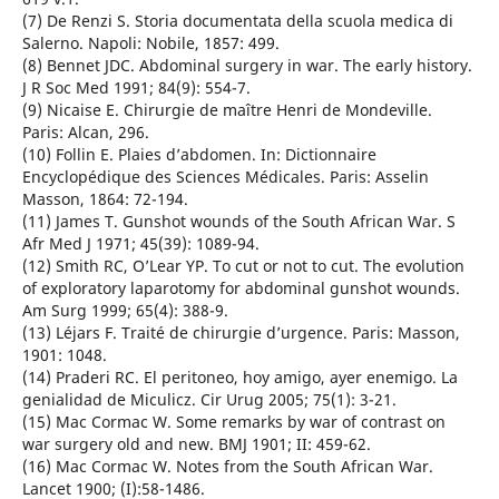
(7) De Renzi S. Storia documentata della scuola medica di
Salerno. Napoli: Nobile, 1857: 499.
(8) Bennet JDC. Abdominal surgery in war. The early history.
J R Soc Med 1991; 84(9): 554-7.
(9) Nicaise E. Chirurgie de maître Henri de Mondeville.
Paris: Alcan, 296.
(10) Follin E. Plaies d’abdomen. In: Dictionnaire
Encyclopédique des Sciences Médicales. Paris: Asselin
Masson, 1864: 72-194.
(11) James T. Gunshot wounds of the South African War. S
Afr Med J 1971; 45(39): 1089-94.
(12) Smith RC, O’Lear YP. To cut or not to cut. The evolution
of exploratory laparotomy for abdominal gunshot wounds.
Am Surg 1999; 65(4): 388-9.
(13) Léjars F. Traité de chirurgie d’urgence. Paris: Masson,
1901: 1048.
(14) Praderi RC. El peritoneo, hoy amigo, ayer enemigo. La
genialidad de Miculicz. Cir Urug 2005; 75(1): 3-21.
(15) Mac Cormac W. Some remarks by war of contrast on
war surgery old and new. BMJ 1901; II: 459-62.
(16) Mac Cormac W. Notes from the South African War.
Lancet 1900; (I):58-1486.