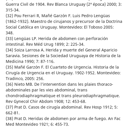
Guerra Civil de 1904. Rev Blanca Uruguay (2ª época) 2000; 3:
315-34.
(32) Pou Ferrari R, Mañé Garzón F. Luis Pedro Lengüas
(1862-1932). Maestro de cirujanos y precursor de la Doctrina
Social Católica en Uruguay. Montevideo: El Toboso 2005:
348.
(33) Lengüas LP. Herida de abdomen con perforación
intestinal. Rev Méd Urug 1899; 2: 225-34.
(34) Soiza Larrosa A. Herida y muerte del General Aparicio
Saravia. Sesiones de la Sociedad Uruguaya de Historia de la
Medicina 1990; 7: 87-116.
(35) Mañé Garzón F. El Cuarteto de Urgencia. Historia de la
Cirugía de Urgencia en el Uruguay. 1902-1952. Montevideo:
Tradinco, 2005: 256.
(36) Nieto MB. De l’intervention dans les plaies thoraco-
abdominales par les vies abdominal, trans
chondrodiaphragmatique et trans pleurodiaphragmatique.
Rev Gynecol Chir Abdom 1908; 12: 453-68.
(37) Prat D. Casos de cirugía abdominal. Rev Hosp 1912; 5:
662-81.
(38) Prat D. Heridas de abdomen por arma de fuego. An Fac
Med Montevideo 1921; 6: 455-73.