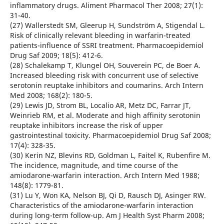
inflammatory drugs. Aliment Pharmacol Ther 2008; 27(1):
31-40.
(27) Wallerstedt SM, Gleerup H, Sundström A, Stigendal L.
Risk of clinically relevant bleeding in warfarin-treated
patients-influence of SSRI treatment. Pharmacoepidemiol
Drug Saf 2009; 18(5): 412-6.
(28) Schalekamp T, Klungel OH, Souverein PC, de Boer A.
Increased bleeding risk with concurrent use of selective
serotonin reuptake inhibitors and coumarins. Arch Intern
Med 2008; 168(2): 180-5.
(29) Lewis JD, Strom BL, Localio AR, Metz DC, Farrar JT,
Weinrieb RM, et al. Moderate and high affinity serotonin
reuptake inhibitors increase the risk of upper
gastrointestinal toxicity. Pharmacoepidemiol Drug Saf 2008;
17(4): 328-35.
(30) Kerin NZ, Blevins RD, Goldman L, Faitel K, Rubenfire M.
The incidence, magnitude, and time course of the
amiodarone-warfarin interaction. Arch Intern Med 1988;
148(8): 1779-81.
(31) Lu Y, Won KA, Nelson BJ, Qi D, Rausch DJ, Asinger RW.
Characteristics of the amiodarone-warfarin interaction
during long-term follow-up. Am J Health Syst Pharm 2008;