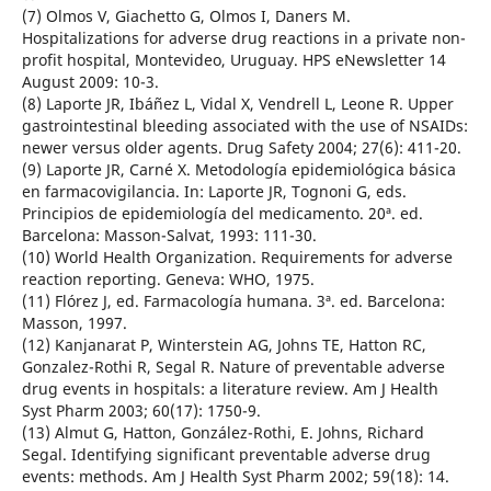
(7) Olmos V, Giachetto G, Olmos I, Daners M.
Hospitalizations for adverse drug reactions in a private non-
profit hospital, Montevideo, Uruguay. HPS eNewsletter 14
August 2009: 10-3.
(8) Laporte JR, Ibáñez L, Vidal X, Vendrell L, Leone R. Upper
gastrointestinal bleeding associated with the use of NSAIDs:
newer versus older agents. Drug Safety 2004; 27(6): 411-20.
(9) Laporte JR, Carné X. Metodología epidemiológica básica
en farmacovigilancia. In: Laporte JR, Tognoni G, eds.
Principios de epidemiología del medicamento. 20ª. ed.
Barcelona: Masson-Salvat, 1993: 111-30.
(10) World Health Organization. Requirements for adverse
reaction reporting. Geneva: WHO, 1975.
(11) Flórez J, ed. Farmacología humana. 3ª. ed. Barcelona:
Masson, 1997.
(12) Kanjanarat P, Winterstein AG, Johns TE, Hatton RC,
Gonzalez-Rothi R, Segal R. Nature of preventable adverse
drug events in hospitals: a literature review. Am J Health
Syst Pharm 2003; 60(17): 1750-9.
(13) Almut G, Hatton, González-Rothi, E. Johns, Richard
Segal. Identifying significant preventable adverse drug
events: methods. Am J Health Syst Pharm 2002; 59(18): 14.