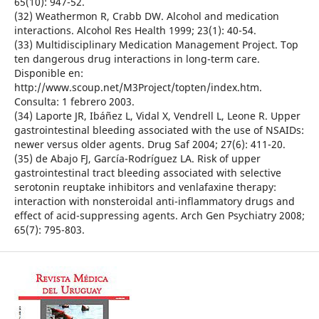
65(10): 947-52.
(32) Weathermon R, Crabb DW. Alcohol and medication
interactions. Alcohol Res Health 1999; 23(1): 40-54.
(33) Multidisciplinary Medication Management Project. Top
ten dangerous drug interactions in long-term care.
Disponible en:
http://www.scoup.net/M3Project/topten/index.htm.
Consulta: 1 febrero 2003.
(34) Laporte JR, Ibáñez L, Vidal X, Vendrell L, Leone R. Upper
gastrointestinal bleeding associated with the use of NSAIDs:
newer versus older agents. Drug Saf 2004; 27(6): 411-20.
(35) de Abajo FJ, García-Rodríguez LA. Risk of upper
gastrointestinal tract bleeding associated with selective
serotonin reuptake inhibitors and venlafaxine therapy:
interaction with nonsteroidal anti-inflammatory drugs and
effect of acid-suppressing agents. Arch Gen Psychiatry 2008;
65(7): 795-803.