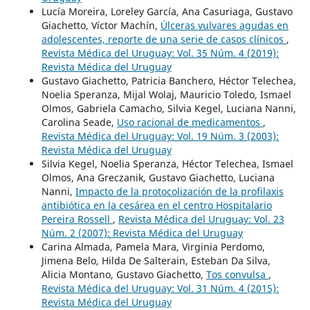
Lucía Moreira, Loreley García, Ana Casuriaga, Gustavo
Giachetto, Víctor Machín,
Úlceras vulvares agudas en
adolescentes, reporte de una serie de casos clínicos
,
Revista Médica del Uruguay: Vol. 35 Núm. 4 (2019):
Revista Médica del Uruguay
Gustavo Giachetto, Patricia Banchero, Héctor Telechea,
Noelia Speranza, Mijal Wolaj, Mauricio Toledo, Ismael
Olmos, Gabriela Camacho, Silvia Kegel, Luciana Nanni,
Carolina Seade,
Uso racional de medicamentos
,
Revista Médica del Uruguay: Vol. 19 Núm. 3 (2003):
Revista Médica del Uruguay
Silvia Kegel, Noelia Speranza, Héctor Telechea, Ismael
Olmos, Ana Greczanik, Gustavo Giachetto, Luciana
Nanni,
Impacto de la protocolización de la profilaxis
antibiótica en la cesárea en el centro Hospitalario
Pereira Rossell
,
Revista Médica del Uruguay: Vol. 23
Núm. 2 (2007): Revista Médica del Uruguay
Carina Almada, Pamela Mara, Virginia Perdomo,
Jimena Belo, Hilda De Salterain, Esteban Da Silva,
Alicia Montano, Gustavo Giachetto,
Tos convulsa
,
Revista Médica del Uruguay: Vol. 31 Núm. 4 (2015):
Revista Médica del Uruguay