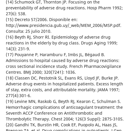
(14) Schumock GT, Thornton JP. Focusing on the
preventability of adverse drug reactions. Hosp Pharm 1992;
27(6): 538.
(15) Decreto 57/2006. Disponible en:
http://www.presidencia.gub.uy/_web/MEM_2006/MSP.pdf.
Consulta: 25 julio 2010.
(16) Beyth RJ, Shorr RI. Epidemiology of adverse drug
reactions in the elderly by drug class. Drugs Aging 1999;
14(3): 231-9.
(17) Pouyanne P, Haramburu F, Imbs JL, Bégaud B.
Admissions to hospital caused by adverse drug reactions:
cross sectional incidence study. French Pharmacovigilance
Centres. BMJ 2000; 320(7241): 1036.
(18) Classen DC, Pestotnik SL, Evans RS, Lloyd JF, Burke JP.
Adverse drug events in hospitalized patients. Excess length
of stay, extra costs, and attributable mortality. JAMA 1997;
277(4):301-6.
(19) Levine MN, Raskob G, Beyth RJ, Kearon C, Schulman S.
Hemorrhagic complications of anticoagulant treatment: the
Seventh ACCP Conference on Antithrombotic and
Thrombolytic Therapy. Chest 2004; 126(3 Suppl): 287S-310S.
(20) Gandhi TK, Burstin HR, Cook EF, Puopolo AL, Haas JS,
Brennan TA, et al. Drug complications in outpatients. J Gen