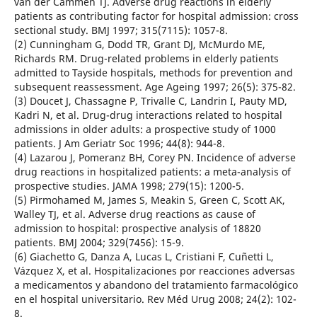
van der Cammen TJ. Adverse drug reactions in elderly
patients as contributing factor for hospital admission: cross
sectional study. BMJ 1997; 315(7115): 1057-8.
(2) Cunningham G, Dodd TR, Grant DJ, McMurdo ME,
Richards RM. Drug-related problems in elderly patients
admitted to Tayside hospitals, methods for prevention and
subsequent reassessment. Age Ageing 1997; 26(5): 375-82.
(3) Doucet J, Chassagne P, Trivalle C, Landrin I, Pauty MD,
Kadri N, et al. Drug-drug interactions related to hospital
admissions in older adults: a prospective study of 1000
patients. J Am Geriatr Soc 1996; 44(8): 944-8.
(4) Lazarou J, Pomeranz BH, Corey PN. Incidence of adverse
drug reactions in hospitalized patients: a meta-analysis of
prospective studies. JAMA 1998; 279(15): 1200-5.
(5) Pirmohamed M, James S, Meakin S, Green C, Scott AK,
Walley TJ, et al. Adverse drug reactions as cause of
admission to hospital: prospective analysis of 18820
patients. BMJ 2004; 329(7456): 15-9.
(6) Giachetto G, Danza A, Lucas L, Cristiani F, Cuñetti L,
Vázquez X, et al. Hospitalizaciones por reacciones adversas
a medicamentos y abandono del tratamiento farmacológico
en el hospital universitario. Rev Méd Urug 2008; 24(2): 102-
8.