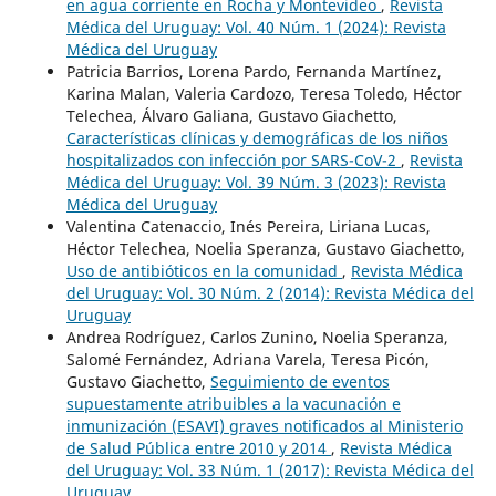
en agua corriente en Rocha y Montevideo
,
Revista
Médica del Uruguay: Vol. 40 Núm. 1 (2024): Revista
Médica del Uruguay
Patricia Barrios, Lorena Pardo, Fernanda Martínez,
Karina Malan, Valeria Cardozo, Teresa Toledo, Héctor
Telechea, Álvaro Galiana, Gustavo Giachetto,
Características clínicas y demográficas de los niños
hospitalizados con infección por SARS-CoV-2
,
Revista
Médica del Uruguay: Vol. 39 Núm. 3 (2023): Revista
Médica del Uruguay
Valentina Catenaccio, Inés Pereira, Liriana Lucas,
Héctor Telechea, Noelia Speranza, Gustavo Giachetto,
Uso de antibióticos en la comunidad
,
Revista Médica
del Uruguay: Vol. 30 Núm. 2 (2014): Revista Médica del
Uruguay
Andrea Rodríguez, Carlos Zunino, Noelia Speranza,
Salomé Fernández, Adriana Varela, Teresa Picón,
Gustavo Giachetto,
Seguimiento de eventos
supuestamente atribuibles a la vacunación e
inmunización (ESAVI) graves notificados al Ministerio
de Salud Pública entre 2010 y 2014
,
Revista Médica
del Uruguay: Vol. 33 Núm. 1 (2017): Revista Médica del
Uruguay