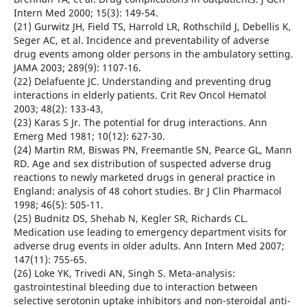
Intern Med 2000; 15(3): 149-54.
(21) Gurwitz JH, Field TS, Harrold LR, Rothschild J, Debellis K,
Seger AC, et al. Incidence and preventability of adverse
drug events among older persons in the ambulatory setting.
JAMA 2003; 289(9): 1107-16.
(22) Delafuente JC. Understanding and preventing drug
interactions in elderly patients. Crit Rev Oncol Hematol
2003; 48(2): 133-43,
(23) Karas S Jr. The potential for drug interactions. Ann
Emerg Med 1981; 10(12): 627-30.
(24) Martin RM, Biswas PN, Freemantle SN, Pearce GL, Mann
RD. Age and sex distribution of suspected adverse drug
reactions to newly marketed drugs in general practice in
England: analysis of 48 cohort studies. Br J Clin Pharmacol
1998; 46(5): 505-11.
(25) Budnitz DS, Shehab N, Kegler SR, Richards CL.
Medication use leading to emergency department visits for
adverse drug events in older adults. Ann Intern Med 2007;
147(11): 755-65.
(26) Loke YK, Trivedi AN, Singh S. Meta-analysis:
gastrointestinal bleeding due to interaction between
selective serotonin uptake inhibitors and non-steroidal anti-