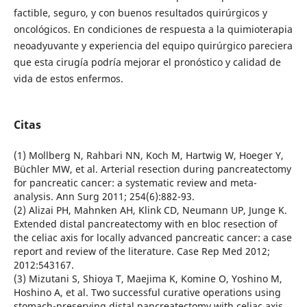
factible, seguro, y con buenos resultados quirúrgicos y
oncológicos. En condiciones de respuesta a la quimioterapia
neoadyuvante y experiencia del equipo quirúrgico pareciera
que esta cirugía podría mejorar el pronóstico y calidad de
vida de estos enfermos.
Citas
(1) Mollberg N, Rahbari NN, Koch M, Hartwig W, Hoeger Y,
Büchler MW, et al. Arterial resection during pancreatectomy
for pancreatic cancer: a systematic review and meta-
analysis. Ann Surg 2011; 254(6):882-93.
(2) Alizai PH, Mahnken AH, Klink CD, Neumann UP, Junge K.
Extended distal pancreatectomy with en bloc resection of
the celiac axis for locally advanced pancreatic cancer: a case
report and review of the literature. Case Rep Med 2012;
2012:543167.
(3) Mizutani S, Shioya T, Maejima K, Komine O, Yoshino M,
Hoshino A, et al. Two successful curative operations using
stomach-preserving distal pancreatectomy with celiac axis