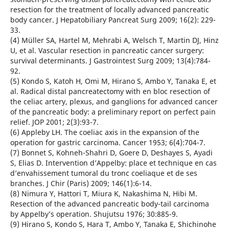
resection for the treatment of locally advanced pancreatic
body cancer. J Hepatobiliary Pancreat Surg 2009; 16(2): 229-
33.
(4) Müller SA, Hartel M, Mehrabi A, Welsch T, Martin DJ, Hinz
U, et al. Vascular resection in pancreatic cancer surgery:
survival determinants. J Gastrointest Surg 2009; 13(4):784-
92.
(5) Kondo S, Katoh H, Omi M, Hirano S, Ambo Y, Tanaka E, et
al. Radical distal pancreatectomy with en bloc resection of
the celiac artery, plexus, and ganglions for advanced cancer
of the pancreatic body: a preliminary report on perfect pain
relief. JOP 2001; 2(3):93-7.
(6) Appleby LH. The coeliac axis in the expansion of the
operation for gastric carcinoma. Cancer 1953; 6(4):704-7.
(7) Bonnet S, Kohneh-Shahri D, Goere D, Deshayes S, Ayadi
S, Elias D. Intervention d’Appelby: place et technique en cas
d’envahissement tumoral du tronc coeliaque et de ses
branches. J Chir (Paris) 2009; 146(1):6-14.
(8) Nimura Y, Hattori T, Miura K, Nakashima N, Hibi M.
Resection of the advanced pancreatic body-tail carcinoma
by Appelby’s operation. Shujutsu 1976; 30:885-9.
(9) Hirano S, Kondo S, Hara T, Ambo Y, Tanaka E, Shichinohe