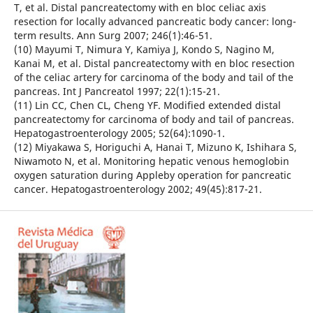
T, et al. Distal pancreatectomy with en bloc celiac axis
resection for locally advanced pancreatic body cancer: long-
term results. Ann Surg 2007; 246(1):46-51.
(10) Mayumi T, Nimura Y, Kamiya J, Kondo S, Nagino M,
Kanai M, et al. Distal pancreatectomy with en bloc resection
of the celiac artery for carcinoma of the body and tail of the
pancreas. Int J Pancreatol 1997; 22(1):15-21.
(11) Lin CC, Chen CL, Cheng YF. Modified extended distal
pancreatectomy for carcinoma of body and tail of pancreas.
Hepatogastroenterology 2005; 52(64):1090-1.
(12) Miyakawa S, Horiguchi A, Hanai T, Mizuno K, Ishihara S,
Niwamoto N, et al. Monitoring hepatic venous hemoglobin
oxygen saturation during Appleby operation for pancreatic
cancer. Hepatogastroenterology 2002; 49(45):817-21.