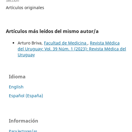
Sección
Artículos originales
Artículos más leídos del mismo autor/a
Arturo Briva,
Facultad de Medicina
,
Revista Médica
del Uruguay: Vol. 39 Núm. 1 (2023): Revista Médica del
Uruguay
Idioma
English
Español (España)
Información
Para lectores/as