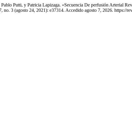
Pablo Putti, y Patricia Lapizaga. «Secuencia De perfusión Arterial R
, no. 3 (agosto 24, 2021): e37314. Accedido agosto 7, 2026. https://re