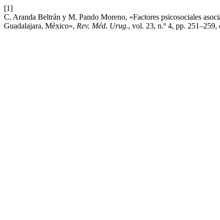
[1]
C. Aranda Beltrán y M. Pando Moreno, «Factores psicosociales asocia
Guadalajara, México»,
Rev. Méd. Urug.
, vol. 23, n.º 4, pp. 251–259,