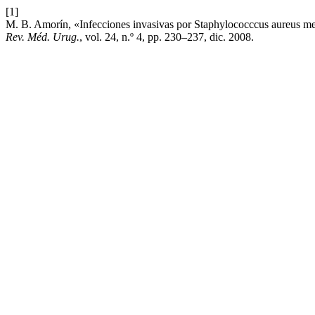
[1]
M. B. Amorín, «Infecciones invasivas por Staphylococccus aureus meti
Rev. Méd. Urug.
, vol. 24, n.º 4, pp. 230–237, dic. 2008.