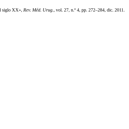
el siglo XX»,
Rev. Méd. Urug.
, vol. 27, n.º 4, pp. 272–284, dic. 2011.