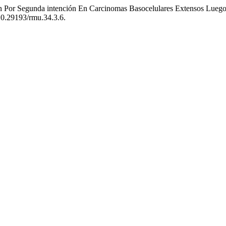
ión Por Segunda intención En Carcinomas Basocelulares Extensos Lueg
/10.29193/rmu.34.3.6.