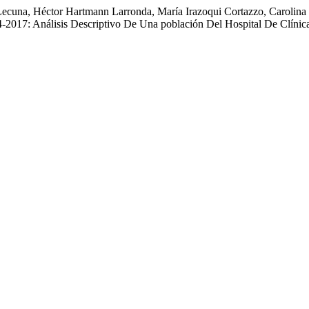
a Lecuna, Héctor Hartmann Larronda, María Irazoqui Cortazzo, Caroli
017: Análisis Descriptivo De Una población Del Hospital De Clínic