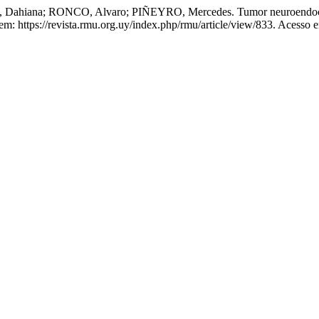
ahiana; RONCO, Alvaro; PIÑEYRO, Mercedes. Tumor neuroendocrin
: https://revista.rmu.org.uy/index.php/rmu/article/view/833. Acesso 