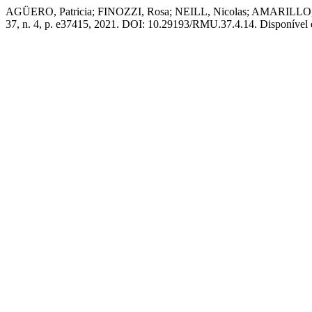
AGÜERO, Patricia; FINOZZI, Rosa; NEILL, Nicolas; AMARILLO, D
37, n. 4, p. e37415, 2021. DOI: 10.29193/RMU.37.4.14. Disponível em