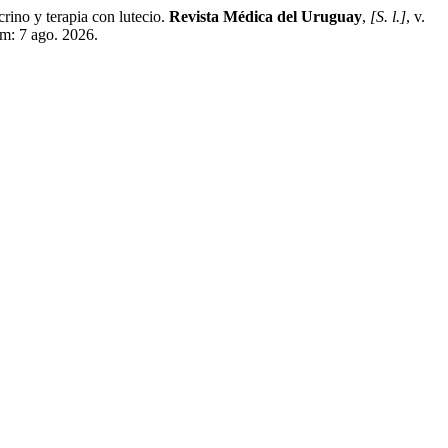
o y terapia con lutecio.
Revista Médica del Uruguay
,
[S. l.]
, v.
em: 7 ago. 2026.