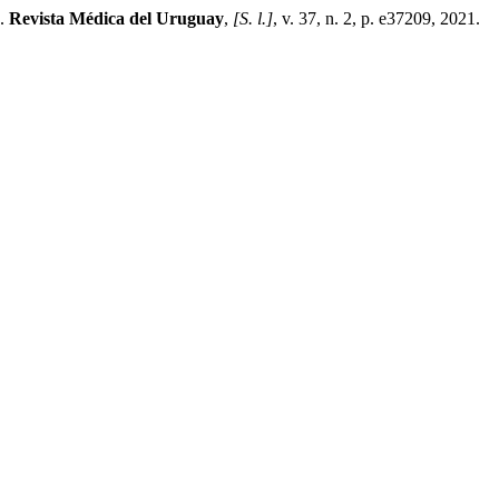
s.
Revista Médica del Uruguay
,
[S. l.]
, v. 37, n. 2, p. e37209, 2021.