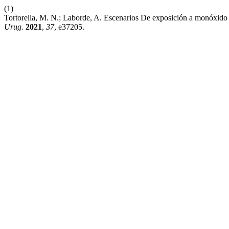
(1)
Tortorella, M. N.; Laborde, A. Escenarios De exposición a monóxid
Urug.
2021
,
37
, e37205.