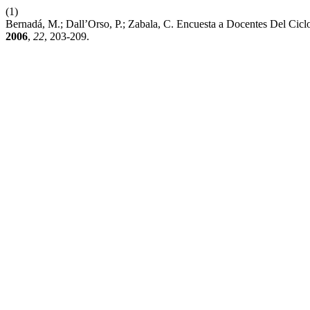
(1)
Bernadá, M.; Dall’Orso, P.; Zabala, C. Encuesta a Docentes Del Cic
2006
,
22
, 203-209.