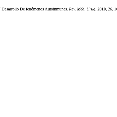
H Y Desarrollo De fenómenos Autoinmunes.
Rev. Méd. Urug.
2010
,
26
, 