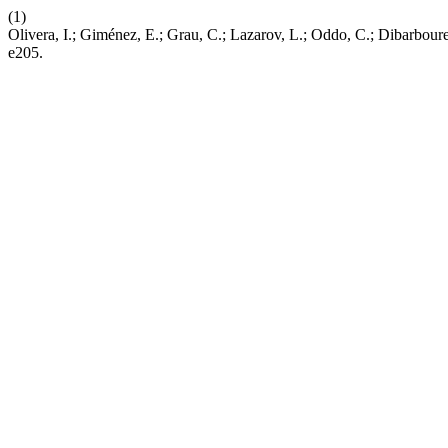
(1)
Olivera, I.; Giménez, E.; Grau, C.; Lazarov, L.; Oddo, C.; Dibarb
e205.