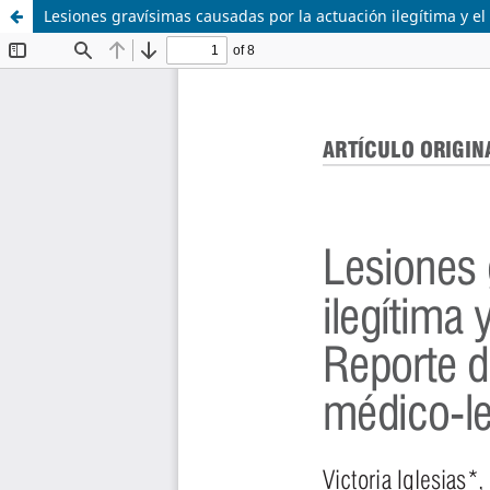
Lesiones gravísimas causadas por la actuación ilegítima y e